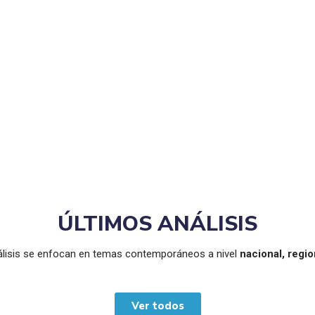
l año 2022, publica artículos de
la Seguridad, la Defensa y la
s externos que han publicado
ÚLTIMOS ANÁLISIS
álisis se enfocan en temas contemporáneos a nivel
nacional, regio
Ver todos