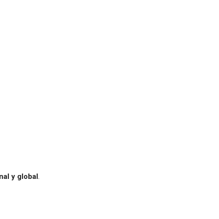
nal y global
.