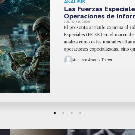
Implementación de la
Relación con la Calida
Grandes Unidades de S
Perú
JULIO 17, 2026
En el Perú, la Política Nacional de
(PNMGP) impulsa que las entidades 
eficaces y orientados al ciudadano
por procesos. En este marco, el Ejé
Roberto Carlos Alonso Tapia