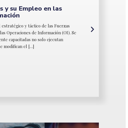
 Gestión por Procesos y su
d del Servicio en las
ervicios del Ejército del
 Modernización de la Gestión Pública
estatales brinden servicios eficientes,
 mediante la adopción del enfoque de gestión
rcito […]