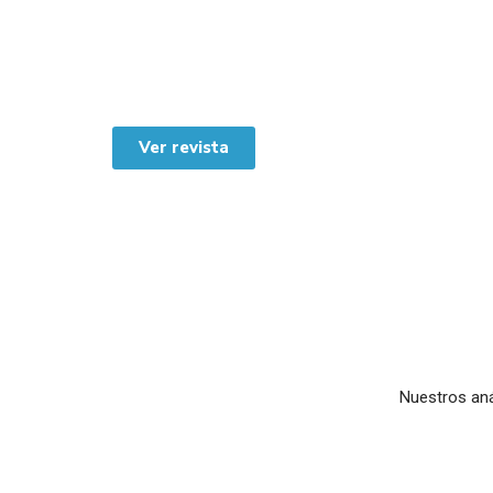
La Revista Seguridad y Poder Terrestre, fundada en e
investigación -inéditos y originales – relacionados a 
Profesión Militar, los cuales son revisados por pare
investigaciones similares de manera previa.
Ver revista
Nuestros an