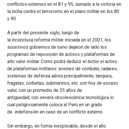
conflictos externos
en el 81 y 95,
sumado a
la victoria en
la l
ucha contra el terrorismo
en el plano militar
en los 80
y 90
.
A partir del presente siglo, luego de
la
inconclusa
reforma militar iniciada en el 2001, los
sucesivos gobiernos de turno dejaron de lado los
programas de reposición de activos y plataformas de
alto valor militar.
Como podrá deducir el lector el activo
de plataformas militares: aviones de combate, radares,
sistemas de defensa aérea principalmente, tanques,
fragatas, corbetas, submarinos, etc.
son
hoy
de
escaso
valor
, con un promedio de 35 años de
antigüedad
,
con
severa
obsolescencia tecnológica
lo
cual
peligrosamente
coloca a
l Perú
en un
grado
de
indefensión en caso de un conflicto externo.
Sin embargo, en
forma inexplicable,
des
d
e el año