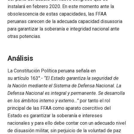
instalará en febrero 2020.
En este momento ante la
obsolescencia de estas capacidades, las FFAA
peruanas carecen de la adecuada capacidad disuasoria
para garantizar la soberanía e integridad nacional ante
otras potencias.
Análisis
La
Constitució
n
Política
peruana
señala
en
su
a
rtículo
163
°.-
“El Estado garantiza la seguridad de
la
Nación
mediante el Sistema de Defensa Nacional. La
Defensa Nacional es integral y permanente. Se desarrolla
en los
ámbitos
interno y externo…”
por tanto el rol
principal de las FFAA como aparato coercitivo del
Estado
es
garantiza
r
la soberaní
a e intereses
nacionales
y
para ello
debe
contar con un
adecuado
nivel
de
disuasión
militar
,
sin perjuicio d
e la voluntad de paz