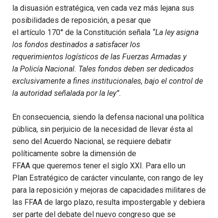
la
disuasión
estratégica,
ven cada vez
más
lejana
sus
posibilidades
de reposición
, a pesar
qu
e
el
a
rtículo
170°
de la Constitución señala
“La ley asigna
los fondos destinados a satisfacer los
requerimientos
logísticos
de las Fuerzas Armadas y
la
Policía
Nacional. Tales fondos deben ser dedicados
exclusivamente a fines institucionales, bajo el control de
la autoridad
señalada
por la ley”.
En consecuenci
a, s
iendo la defensa nacional una política
pública,
sin perjuicio
de la necesidad de llevar ésta
al
seno del Acuerdo Nacional,
se requiere
debatir
políticamente sobre la
dimensió
n de
FFAA
que
queremos tener
el siglo XXI. Para ello un
Plan
Estratégico
de carácter vinculante, con
rango de ley
para la r
eposició
n y mejoras de capacidades militares de
las FFAA de largo plazo, resulta i
mpostergable
y debiera
ser parte del debate del nuevo co
ngreso que se