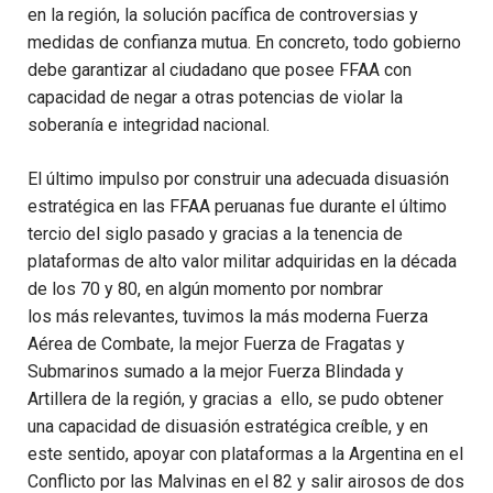
en la región, la solución pací
fica de controversia
s y
medidas de confianza
mutua
.
En concreto, todo gobierno
debe garantizar al ciudadano que posee FFAA con
capacidad de negar a otras potencias de violar la
soberanía e integridad nacional.
El último impulso por
construir una adecuada disuasión
estraté
gica
en las FFAA peruanas fue
durante
el ú
ltimo
tercio del siglo pasado y gracias a la tenencia de
plataformas de alto valor militar
adquiridas en la década
de los 70 y 80
, en algún momento
por nombrar
lo
s
más
relevantes,
tuvimos
la más moderna Fuerza
Aérea
de Combate, la mejor Fuerza de Fragatas y
Submarinos sumado a la mejor Fuerza Blindada y
Artillera de la región,
y
gracias a
ello
,
se pudo
obtener
una ca
pacidad de
disuasión
estraté
gica
creíble
,
y
en
este sentido, apoyar
con plataformas
a la Argentina en el
Conflicto por las Malvinas
en el 82
y
salir airosos de
dos