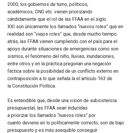
2000
,
los gobiernos de turno
, políticos,
académicos,
ONG
etc.
viene
n
pr
iorizando
cándidamente
que
el rol de las FFAA
en el siglo
XXI
son
únicamente
los llamados
“
nuevos roles
”
que en
realidad son
“viejos roles” que
,
desde mucho tiempo
atrás
,
las FFAA vienen cumpliendo con el
país
para el
apoyo durante situaciones de emergencias como son
sismos, el fenómeno del niño, lluvias, inundaciones,
entre otros
y
en la práctica
pregonan
una negación
fáctica sobre la posi
bilidad de un conflicto externo en
contraposición a lo que señala la
el
artículo
163 de
la
Constitución
Política
.
Es entendible que
,
d
esde una vis
i
ón de subsistencia
presupuestal
,
las FFAA
sean inducidas
a
priori
zar
los
llamados
“nuevos roles”
por
cuanto
deviene en lo políticamente correcto, son de bajo
presupuesto y
es
más
asequible
conseguir