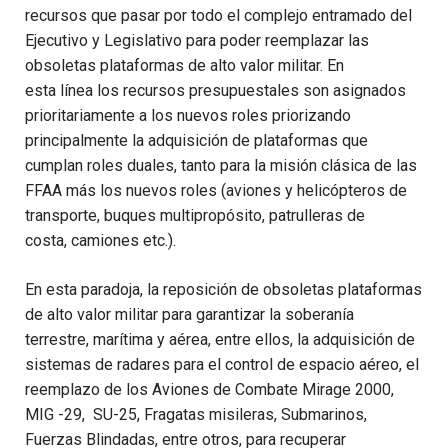
recursos
que pasar por todo el
complejo
entramado del
Ejecutivo y Legislativo
para poder
reemplazar las
obsoletas plataformas de alto valor militar.
En
esta
línea
los recursos presupuestales son asignados
prioritariamente a los nuevos roles
prioriza
ndo
principalmente
la adquisición de plat
aformas que
cumplan roles duales,
tanto
para la misión clásica de las
FFAA
más
los
n
uevos roles
(aviones y
helicópteros
de
transporte
, b
uques multipropósito,
patrulleras de
costa,
camiones
etc.).
En esta
paradoja
,
la reposición de
obsoleta
s
plataformas
de
alto valor
militar
para garantizar la soberanía
terrestre,
marítima
y aérea
,
entre ellos,
la adquisición de
sistemas de radares para el control de espacio aéreo,
el
reemplazo de los
Aviones de Combate
Mirage
2000,
MIG -29, SU-25
, Fragatas
misileras
, Submarinos,
Fuerzas Blindadas
,
entre otros
, para recuperar