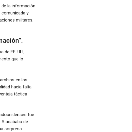
 de la información
a, comunicada y
ciones militares.
mación”.
a de EE. UU.,
mento que lo
cambios en los
lidad hacía falta
entaja táctica
tadounidenses fue
11-S acababa de
na sorpresa