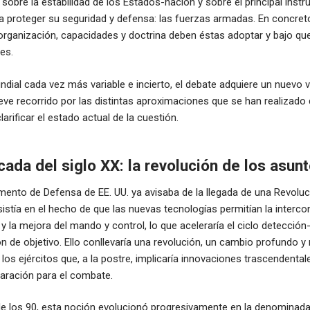
 sobre la estabilidad de los Estados-nación y sobre el principal inst
 proteger su seguridad y defensa: las fuerzas armadas. En concreto
organización, capacidades y doctrina deben éstas adoptar y bajo qu
es.
dial cada vez más variable e incierto, el debate adquiere un nuevo vi
eve recorrido por las distintas aproximaciones que se han realizado 
larificar el estado actual de la cuestión.
cada del siglo XX: la revolución de los asunt
mento de Defensa de EE. UU. ya avisaba de la llegada de una Revoluci
sistía en el hecho de que las nuevas tecnologías permitían la interco
 la mejora del mando y control, lo que aceleraría el ciclo detección
n de objetivo. Ello conllevaría una revolución, un cambio profundo y r
los ejércitos que, a la postre, implicaría innovaciones trascendental
aración para el combate.
de los 90, esta noción evolucionó progresivamente en la denominada