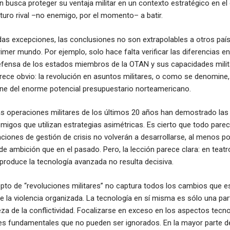
 busca proteger su ventaja militar en un contexto estratégico en el 
uro rival –no enemigo, por el momento– a batir.
s excepciones, las conclusiones no son extrapolables a otros paíse
mer mundo. Por ejemplo, solo hace falta verificar las diferencias en
fensa de los estados miembros de la OTAN y sus capacidades milit
rece obvio: la revolución en asuntos militares, o como se denomine
one del enorme potencial presupuestario norteamericano.
as operaciones militares de los últimos 20 años han demostrado las 
migos que utilizan estrategias asimétricas. Es cierto que todo parec
iones de gestión de crisis no volverán a desarrollarse, al menos p
e ambición que en el pasado. Pero, la lección parece clara: en teatro
 produce la tecnología avanzada no resulta decisiva.
pto de “revoluciones militares” no captura todos los cambios que e
de la violencia organizada. La tecnología en sí misma es sólo una par
aleza de la conflictividad. Focalizarse en exceso en los aspectos tec
res fundamentales que no pueden ser ignorados. En la mayor parte d