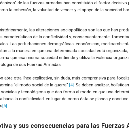
écnicos” de las fuerzas armadas han constituido el factor decisivo 
omo la cohesión, la voluntad de vencer y el apoyo de la sociedad han
istóricamente, las alteraciones sociopolíticas son las que han prod
s características de la conflictividad y, consecuentemente, foment
onales. Las perturbaciones demográficas, económicas, medioambienta
ectan a la manera en que una determinada sociedad está organizada
forma que esa misma sociedad entiende y utiliza la violencia organiz
fología de sus Fuerzas Armadas.
ión abre otra línea explicativa, sin duda, más comprensiva para focali
mina “el modo social de la guerra”
[4]
. Se deben analizar, holística
, sociales y tecnológicos que dan forma al modo en que una determ
ta hacia la conflictividad, en lugar de como ésta se planea y conduce
es
[5]
.
ptiva y sus consecuencias para las Fuerzas