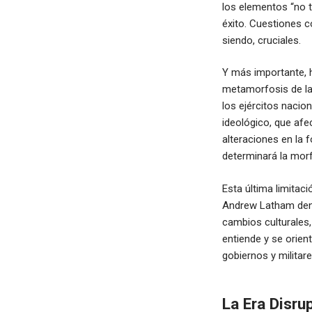
los elementos “no t
éxito. Cuestiones c
siendo, cruciales.
Y más importante, h
metamorfosis de la
los ejércitos naci
ideológico, que af
alteraciones en la 
determinará la mor
Esta última limitac
Andrew Latham deno
cambios culturales
entiende y se orien
gobiernos y militar
La Era Disru