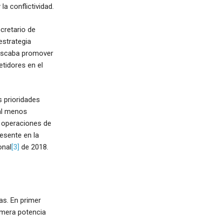
a conflictividad.
cretario de
estrategia
buscaba promover
etidores en el
s prioridades
al menos
 operaciones de
esente en la
onal
[3]
de 2018.
as. En primer
imera potencia