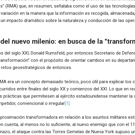
es” (RMA) que, en resumen, señalaba como el uso de las tecnologías
–variación en la manera que la información es recogida, almacenad
un impacto dramático sobre la naturaleza y conducción de las opera
del nuevo milenio: en busca de la “transfor
s del siglo XXI, Donald Rumsfeld, por entonces Secretario de Defens
transformación” con el propósito de orientar cambios en su departa
s retos geoestratégicos de entonces.
MA era un concepto demasiado teórico, poco útil para explicar los 
urridos entre finales del siglo XX y comienzos del XXI. Lo que en rea
 prácticas que permitiesen al ejército estadounidense mantener la v
petidor, convencional o irregular
[1]
.
aproximación transformadora en relación a los asuntos militares es
 en cuenta, al menos no lo suficiente, al nuevo enemigo que con el 
umazo, el ataque contra las Torres Gemelas de Nueva York supuso u