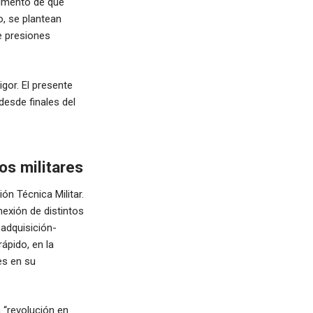
rumento de que
, se plantean
e presiones
gor. El presente
desde finales del
os militares
ón Técnica Militar.
nexión de distintos
-adquisición-
ápido, en la
es en su
 “revolución en