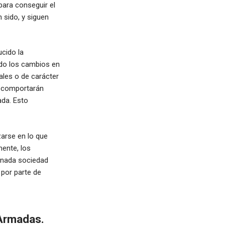
para conseguir el
 sido, y siguen
ucido la
ado los cambios en
les o de carácter
, comportarán
ada. Esto
zarse en lo que
mente, los
inada sociedad
 por parte de
 Armadas.