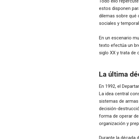
Todo ello repercute
estos disponen para
dilemas sobre qué 
sociales y temporal
En un escenario mun
texto efectúa un br
siglo XX y trata de c
La última dé
En 1992, el Departa
La idea central con
sistemas de armas y
decisión-destrucció
forma de operar de 
organización y prep
Durante la década 