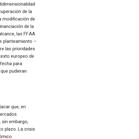
ltidimensionalidad
cuperación de la
na modificación de
inanciación de la
alcance, las FF.AA.
te planteamiento –
e las prioridades
ntexto europeo de
 fecha para
 que pudieran
tacar que, en
mercados
, sin embargo,
 plazo. La crisis
nómico