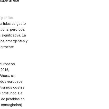
ecuperar ese
 por los
artidas de gasto
tions, pero que,
ignificativa. La
ados emergentes y
ularmente
 europeos
 2016,
Ahora, sin
ados europeos,
ltísimos costes
 profundo. De
o de pérdidas en
e contagiados)