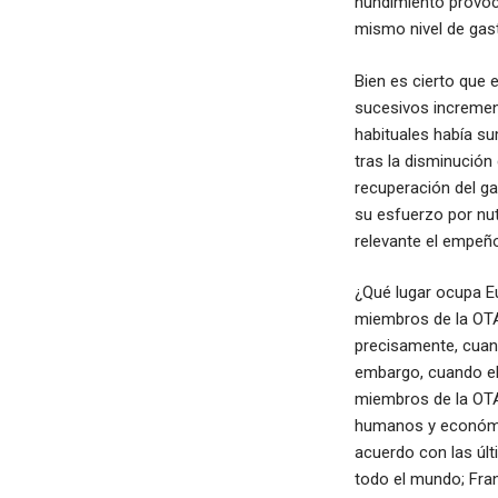
hundimiento provoca
mismo nivel de gast
Bien es cierto que 
sucesivos incremen
habituales había su
tras la disminución
recuperación del ga
su esfuerzo por nut
relevante el empeño
¿Qué lugar ocupa E
miembros de la OTAN
precisamente, cuan
embargo, cuando el
miembros de la OTA
humanos y económi
acuerdo con las últi
todo el mundo; Fra