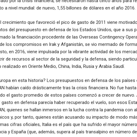
do por la crisis financiera, se necesitaron hasta cinco años para r
o a nivel mundial: de nuevo, 1,55 billones de dólares en el año 2016.
el crecimiento que favoreció el pico de gasto de 2011 viene motivado
tos del presupuesto en defensa de los Estados Unidos, que a sus p
mado la financiación procedente de las Overseas Contingency Opera
 de los compromisos en Irak y Afganistán, se vio mermado de forma s
sto, en 2016, viene impulsada por la vibrante actividad de los merc
rir de recursos al sector de la seguridad y la defensa, siendo partic
 realizado en Oriente Medio, China, India, Rusia y Arabia Saudí.
uropa en esta historia? Los presupuestos en defensa de los países
 habían caído drásticamente tras la crisis financiera. No fue hasta
do el gasto promedio de estos países comenzó a crecer de nuevo. 
 gasto en defensa parecía haber recuperado el vuelo, son esos Est
N, quienes se hallan inmersos en la lucha contra la pandemia con a
cos y, por tanto, quienes están acusando su impacto de modo más
mas cifras oficiales, Italia es el país que ha sufrido el mayor númer
ncia y España (que, además, supera al país transalpino en número d