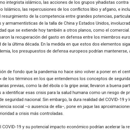
smo integrista islámico, las acciones de los grupos yihadistas contra 
o Islámico, las repercusiones de los conflictos libio y afgano, e inc
 el resurgimiento de la competencia entre grandes potencias, particu
 y armamentísticas de la talla de China y Estados Unidos, involucra
lidad que se extiende hoy también a otros planos, como el comercial.
saron la recuperación del gasto en defensa entre los miembros eur
 de la última década. En la medida en que estos dos elementos siga
emia, los presupuestos de defensa europeos podrían mantenerse, a
tión de fondo que la pandemia no hace sino volver a poner en el cen
a» de los términos en los que entendemos los conceptos de segurida
arias previas, como la del ébola o la gripe aviar, llevaron a buena par
a identificar esas crisis para la salud humana como un riesgo de pr
de seguridad nacional. Sin embargo, la dura realidad del COVID-19 y l
liencia social –o ausencia de ella–, pone en jaque las aproximacione
rioridad a crisis más controladas.
el COVID-19 y su potencial impacto económico podrían acelerar la re