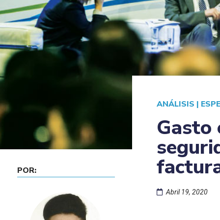
ANÁLISIS
|
ESP
Gasto 
seguri
factur
POR:
Abril 19, 2020