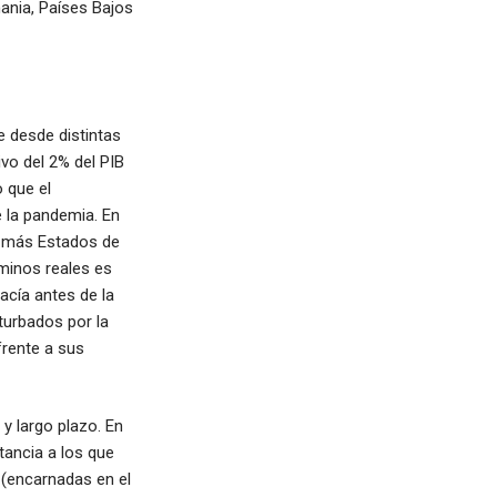
ania, Países Bajos
e desde distintas
vo del 2% del PIB
o que el
 la pandemia. En
ue más Estados de
rminos reales es
acía antes de la
turbados por la
frente a sus
y largo plazo. En
tancia a los que
(encarnadas en el