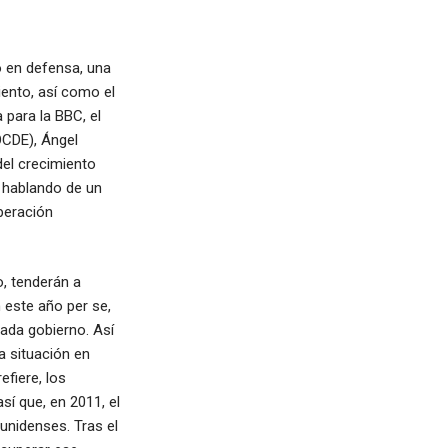
o en defensa, una
iento, así como el
 para la BBC, el
OCDE), Ángel
del crecimiento
s hablando de un
peración
o, tenderán a
 este año per se,
cada gobierno. Así
la situación en
efiere, los
í que, en 2011, el
unidenses. Tras el