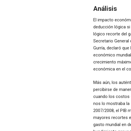
Análisis
El impacto económi
deducción lógica si
lógico recorte del g
Secretario General 
Gurría, declaró que
económico mundial e
crecimiento máximo
económica en el cort
Más aún, los autént
percibirse de mane
cuando los costos d
nos lo mostraba la c
2007/2008, el PIB mu
mayores recortes en
gasto mundial en de