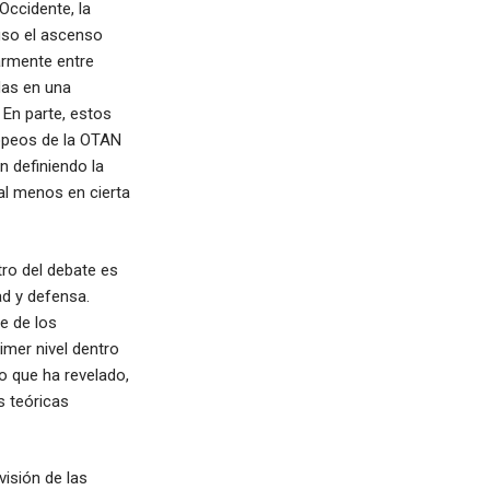
Occidente, la
luso el ascenso
larmente entre
das en una
 En parte, estos
opeos de la OTAN
n definiendo la
l menos en cierta
tro del debate es
d y defensa.
te de los
imer nivel dentro
o que ha revelado,
s teóricas
visión de las