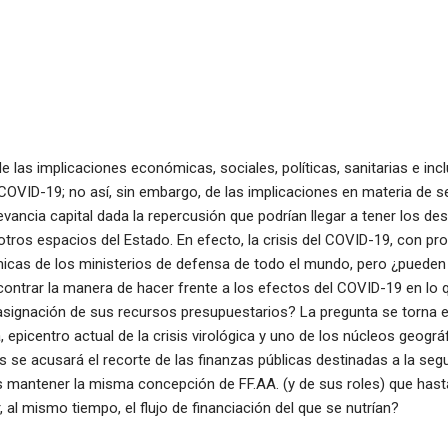
e las implicaciones económicas, sociales, políticas, sanitarias e inc
COVID-19; no así, sin embargo, de las implicaciones en materia de s
evancia capital dada la repercusión que podrían llegar a tener los de
tros espacios del Estado. En efecto, la crisis del COVID-19, con pro
micas de los ministerios de defensa de todo el mundo, pero ¿pueden
ontrar la manera de hacer frente a los efectos del COVID-19 en lo 
a asignación de sus recursos presupuestarios? La pregunta se torna
, epicentro actual de la crisis virológica y uno de los núcleos geogr
 se acusará el recorte de las finanzas públicas destinadas a la segu
mantener la misma concepción de FF.AA. (y de sus roles) que hast
l mismo tiempo, el flujo de financiación del que se nutrían?