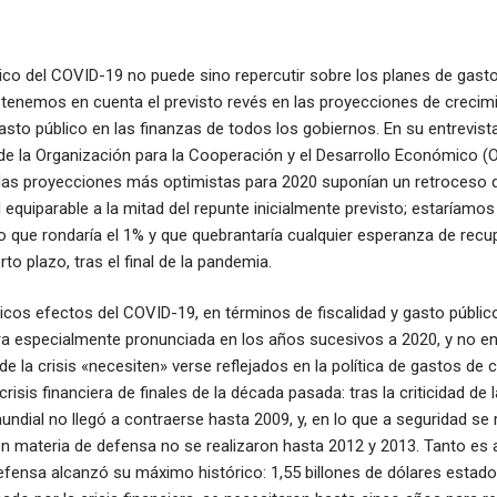
co del COVID-19 no puede sino repercutir sobre los planes de gast
 tenemos en cuenta el previsto revés en las proyecciones de crecim
asto público en las finanzas de todos los gobiernos. En su entrevista
de la Organización para la Cooperación y el Desarrollo Económico (
 las proyecciones más optimistas para 2020 suponían un retroceso 
quiparable a la mitad del repunte inicialmente previsto; estaríamo
 que rondaría el 1% y que quebrantaría cualquier esperanza de recu
o plazo, tras el final de la pandemia.
icos efectos del COVID-19, en términos de fiscalidad y gasto públic
ra especialmente pronunciada en los años sucesivos a 2020, y no en
e la crisis «necesiten» verse reflejados en la política de gastos de 
risis financiera de finales de la década pasada: tras la criticidad de 
ndial no llegó a contraerse hasta 2009, y, en lo que a seguridad se r
 materia de defensa no se realizaron hasta 2012 y 2013. Tanto es as
fensa alcanzó su máximo histórico: 1,55 billones de dólares estado