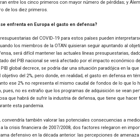
ran entre los cinco primeros con mayor número de pérdidas; y Alem
ro de los diez primeros.
se enfrenta en Europa el gasto en defensa?
resupuestarias del COVID-19 para estos países pueden interpretars
uando los miembros de la OTAN quisieran seguir apuntando al objeti
fensa, será difícil mantener las actuales líneas presupuestarias, dad
tado del PIB nacional se verá afectado por el impacto económico de
el PIB global decrece, se podría dar una situación paradójica en la q
 objetivo del 2%, pero donde, en realidad, el gasto en defensa en té
nto ese 2% no representa el mismo caudal de fondos de lo que lo h
zo, pues, no es extraño que los programas de adquisición se vean per
a que habrá de sufrir la industria de defensa, que tiene que hacer 
urante esta pandemia.
 convendría también valorar las potenciales consecuencias a medio 
 a la crisis financiera de 2007/2008, dos factores relegaron en impor
ama defensivo en la década anterior: las percepciones de amenaza 