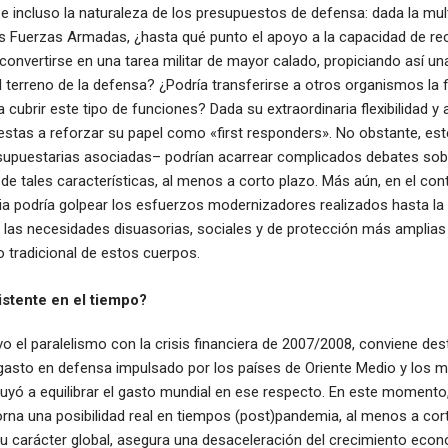
 e incluso la naturaleza de los presupuestos de defensa: dada la mu
as Fuerzas Armadas, ¿hasta qué punto el apoyo a la capacidad de re
convertirse en una tarea militar de mayor calado, propiciando así u
el terreno de la defensa? ¿Podría transferirse a otros organismos la f
cubrir este tipo de funciones? Dada su extraordinaria flexibilidad y 
estas a reforzar su papel como «first responders». No obstante, es
esupuestarias asociadas– podrían acarrear complicados debates sobr
o de tales características, al menos a corto plazo. Más aún, en el co
ia podría golpear los esfuerzos modernizadores realizados hasta la
a las necesidades disuasorias, sociales y de protección más amplias
 tradicional de estos cuerpos.
stente en el tiempo?
el paralelismo con la crisis financiera de 2007/2008, conviene des
 gasto en defensa impulsado por los países de Oriente Medio y los 
uyó a equilibrar el gasto mundial en ese respecto. En este momento
na una posibilidad real en tiempos (post)pandemia, al menos a corto
su carácter global, asegura una desaceleración del crecimiento eco