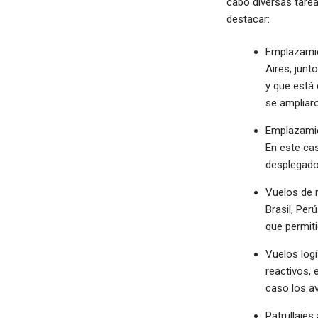
cabo diversas tarea
destacar:
Emplazamie
Aires, junt
y que está 
se ampliaro
Emplazamie
En este ca
desplegado
Vuelos de 
Brasil, Per
que permiti
Vuelos logí
reactivos, 
caso los av
Patrullajes