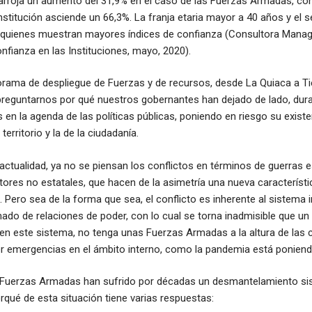
arroja un aumento del 31,9% en el caso de las Fuerzas Armadas, con l
nstitución asciende un 66,3%. La franja etaria mayor a 40 años y el s
 quienes muestran mayores índices de confianza (Consultora Manag
fianza en las Instituciones, mayo, 2020).
rama de despliegue de Fuerzas y de recursos, desde La Quiaca a Tie
reguntarnos por qué nuestros gobernantes han dejado de lado, dura
 en la agenda de las políticas públicas, poniendo en riesgo su existen
erritorio y la de la ciudadanía.
a actualidad, ya no se piensan los conflictos en términos de guerras 
ores no estatales, que hacen de la asimetría una nueva característi
 Pero sea de la forma que sea, el conflicto es inherente al sistema i
do de relaciones de poder, con lo cual se torna inadmisible que un
n este sistema, no tenga unas Fuerzas Armadas a la altura de las c
er emergencias en el ámbito interno, como la pandemia está poniend
as Fuerzas Armadas han sufrido por décadas un desmantelamiento si
rqué de esta situación tiene varias respuestas: