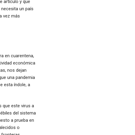
e artículo y que
necesita un país
da vez más
ra en cuarentena,
tividad económica
tas, nos dejan
z que una pandemia
e esta índole, a
s que este virus a
ébiles del sistema
puesto a prueba en
alecidos o
 fronteras.