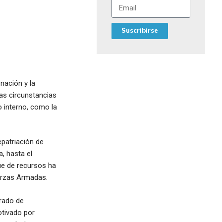
Suscribirse
nación y la
las circunstancias
o interno, como la
epatriación de
, hasta el
ue de recursos ha
uerzas Armadas.
rado de
otivado por