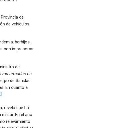
 Provincia de
ión de vehículos
ndemia; barbijos,
das con impresoras
ministro de
erzas armadas en
uerpo de Sanidad
s. En cuanto a
2]
, revela que ha
militar. En el año
smo relevamiento