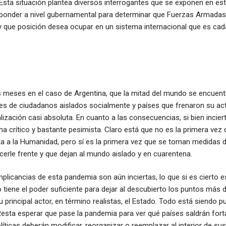
 Esta situación plantea diversos interrogantes que se exponen en est
ponder a nivel gubernamental para determinar que Fuerzas Armadas 
y que posición desea ocupar en un sistema internacional que es ca
meses en el caso de Argentina, que la mitad del mundo se encuent
nes de ciudadanos aislados socialmente y países que frenaron su ac
ización casi absoluta. En cuanto a las consecuencias, si bien incier
a crítico y bastante pesimista. Claro está que no es la primera ve
ta a la Humanidad, pero sí es la primera vez que se toman medidas d
acerle frente y que dejan al mundo aislado y en cuarentena.
mplicancias de esta pandemia son aún inciertas, lo que si es cierto e
tiene el poder suficiente para dejar al descubierto los puntos más d
u principal actor, en término realistas, el Estado. Todo está siendo 
sta esperar que pase la pandemia para ver qué países saldrán fort
líticas deberán modificar, reorganizar o reemplazar al interior de sus