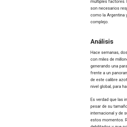
múltiples factores.
son necesarios res
como la Argentina 
complejo.
Análisis
Hace semanas, dos 
con miles de millo
generando una paral
frente a un panoram
de este calibre azo
nivel global, para h
Es verdad que las i
pesar de su tamaño 
internacional y de s
estos momentos. Re
debilitados y que po