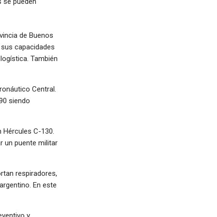
as se pueden
vincia de Buenos
ar sus capacidades
logística. También
ronáutico Central.
90 siendo
n Hércules C-130.
r un puente militar
rtan respiradores,
 argentino. En este
eventivo y