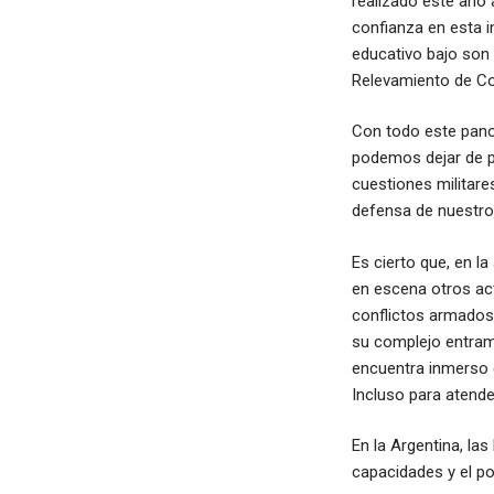
realizado este año 
confianza en esta i
educativo bajo son
Relevamiento de Con
Con todo este pano
podemos dejar de p
cuestiones militares
defensa de nuestro t
Es cierto que, en l
en escena otros act
conflictos armados.
su complejo entrama
encuentra inmerso e
Incluso para atend
En la Argentina, l
capacidades y el po