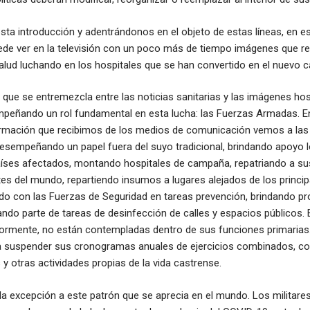
sta introducción y adentrándonos en el objeto de estas líneas, en e
ede ver en la televisión con un poco más de tiempo imágenes que r
salud luchando en los hospitales que se han convertido en el nuevo c
 que se entremezcla entre las noticias sanitarias y las imágenes hos
peñando un rol fundamental en esta lucha: las Fuerzas Armadas. E
rmación que recibimos de los medios de comunicación vemos a la
sempeñando un papel fuera del suyo tradicional, brindando apoyo lo
aíses afectados, montando hospitales de campaña, repatriando a su
tes del mundo, repartiendo insumos a lugares alejados de los princi
do con las Fuerzas de Seguridad en tareas prevención, brindando pr
do parte de tareas de desinfección de calles y espacios públicos. E
iormente, no están contempladas dentro de sus funciones primarias
a suspender sus cronogramas anuales de ejercicios combinados, co
 y otras actividades propias de la vida castrense.
la excepción a este patrón que se aprecia en el mundo. Los militare