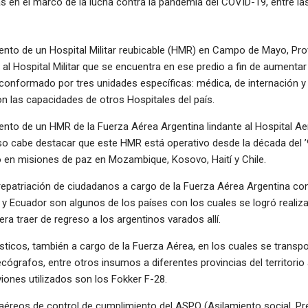
s en el marco de la lucha contra la pandemia del COVID-19, entre l
nto de un Hospital Militar reubicable (HMR) en Campo de Mayo, Pro
o al Hospital Militar que se encuentra en ese predio a fin de aument
conformado por tres unidades específicas: médica, de internación y 
n las capacidades de otros Hospitales del país.
nto de un HMR de la Fuerza Aérea Argentina lindante al Hospital Ae
so cabe destacar que este HMR está operativo desde la década del ’
 en misiones de paz en Mozambique, Kosovo, Haití y Chile.
repatriación de ciudadanos a cargo de la Fuerza Aérea Argentina co
ú y Ecuador son algunos de los países con los cuales se logró realiza
era traer de regreso a los argentinos varados allí.
sticos, también a cargo de la Fuerza Aérea, en los cuales se transpo
ecógrafos, entre otros insumos a diferentes provincias del territorio
iones utilizados son los Fokker F-28.
 aéreos de control de cumplimiento del ASPO (Asilamiento social, Pr