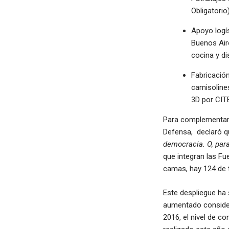
Obligatorio
Apoyo logís
Buenos Aire
cocina y di
Fabricación
camisoline
3D por CIT
Para complementar
Defensa, declaró q
democracia. O, par
que integran las F
camas, hay 124 de t
Este despliegue ha
aumentado considerab
2016, el nivel de c