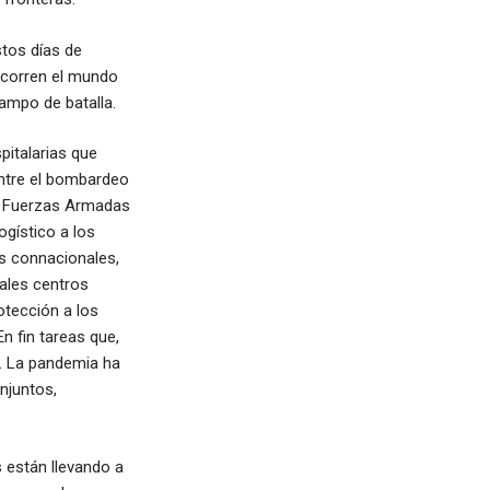
stos días de
ecorren el mundo
ampo de batalla.
pitalarias que
ntre el bombardeo
s Fuerzas Armadas
gístico a los
s connacionales,
pales centros
otección a los
n fin tareas que,
. La pandemia ha
njuntos,
s están llevando a