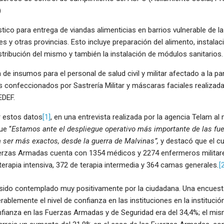
)
tico para entrega de viandas alimenticias en barrios vulnerable de la
s y otras provincias. Esto incluye preparación del alimento, instalac
stribución del mismo y también la instalación de módulos sanitarios.
 de insumos para el personal de salud civil y militar afectado a la pa
s confeccionados por Sastrería Militar y máscaras faciales realiza
EDEF.
 estos datos
[1]
, en una entrevista realizada por la agencia Telam al 
ue “
Estamos ante el despliegue operativo más importante de las fu
a ser más exactos, desde la guerra de Malvinas”,
y destacó que el c
uerzas Armadas cuenta con 1354 médicos y 2274 enfermeros militare
erapia intensiva, 372 de terapia intermedia y 364 camas generales
.
[
 sido contemplado muy positivamente por la ciudadana. Una encuesta
lemente el nivel de confianza en las instituciones en la institución 
onfianza en las Fuerzas Armadas y de Seguridad era del 34,4%; el mi