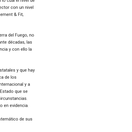
o cual el nivel de
ector con un nivel
ement & Fit,
rra del Fuego, no
nte décadas, las
cia y con ello la
estatales y que hay
ca de los
nternacional y a
 Estado que se
ircunstancias.
o en evidencia.
stemático de sus