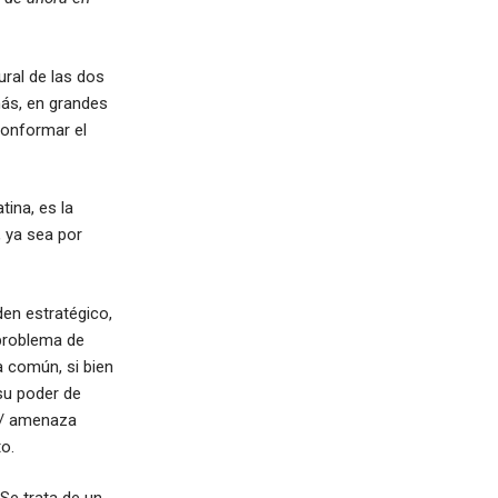
ural de las dos
más, en grandes
conformar el
tina, es la
, ya sea por
den estratégico,
 problema de
va común, si bien
su poder de
o / amenaza
o.