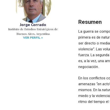
Resumen
Jorge Corrado
Instituto de Estudios Estratégicos de
La guerra se compon
Buenos Aires, Argentina
primera es de natur
VER PERFIL »
ser directo o medi
violencia”.
Las volun
fuerza. La segunda 
es, a la vez, una a
negociación.
En los conflictos
amenazas
“en acto
mismos. En la
natu
miedo y la violencia
ritmo del tiempo el