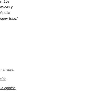
s. Los
ómicas y
blación
uier tribu.”
ermanente.
ción
.
 la opinión