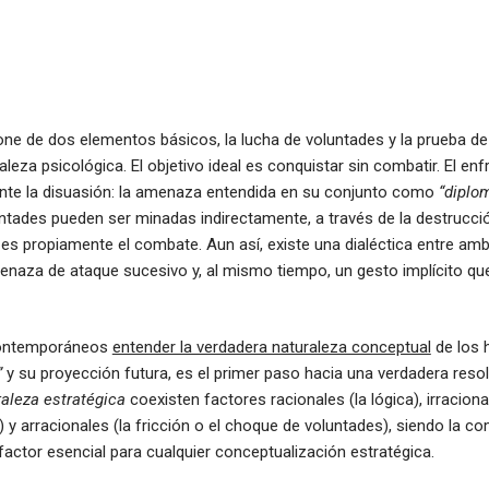
e de dos elementos básicos, la lucha de voluntades y la prueba de
aleza psicológica. El objetivo ideal es conquistar sin combatir. El e
ante la disuasión: la amenaza entendida en su conjunto como
“diplo
tades pueden ser minadas indirectamente, a través de la destrucción
es propiamente el combate. Aun así, existe una dialéctica entre am
menaza de ataque sucesivo y, al mismo tiempo, un gesto implícito que 
 contemporáneos
entender la verdadera naturaleza conceptual
de los 
”
y su proyección futura, es el primer paso hacia una verdadera resol
raleza estratégica
coexisten factores racionales (la lógica), irraciona
) y arracionales (la fricción o el choque de voluntades), siendo la c
 factor esencial para cualquier conceptualización estratégica.