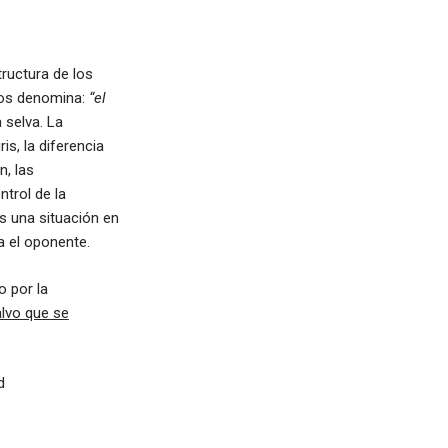
ructura de los
 los denomina:
“el
 selva. La
is, la diferencia
n, las
ntrol de la
s una situación en
a el oponente.
o por la
lvo que se
d