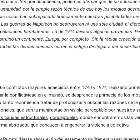
ero uno. Sin grandilocuencia, podemos afirmar que de su solución 
humanidad, por la simple razón técnica de que hoy los medios destru
las cosas han sobrepasado bruscamente nuestras posibilidades cre
 Las guerras de Napoleón no destruyeron ni una sola ciudad, ni diero
oblaciones hambrientas. La de 1914 devastó algunas provincias. Pe
arruinó un continente, Europa, por completo…Sin la rápida creación 
todas las demás ciencias corren el peligro de llegar a ser superfluas
 366 conflictos mayores acaecidos entre 1740 y 1974, realizado por 
ar la conflictividad en el mundo, se desprende la primacía de los mo
lo tanto recomienda tratar de profundizar y buscar las razones de la 
onales, que son la manifestación visible, perceptible por nuestros s
las causas estructurales
,
conceptuales
, donde encontraremos las ve
rma abstracta, que conducen a engendrar la violencia colectiva.
y Buzan:
“Hasta ahora el fin del estamento militar era ganar guerras