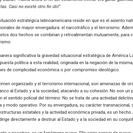
as. Casi no existe otro fin útil”.
ituación estratégica latinoamericana reside en que es el asiento nat
onales de mayor envergadura: el narcotráfico y el terrorismo. Ade
 estos dos hechos se combinan y retroalimentan mutuamente, para 
rismo
.
anera significativa la gravedad situacional estratégica de América La
puesta política a esta realidad, originada en la negación de la misma
ones de complicidad económica o por compromiso ideológico.
 crimen organizado y el terrorismo internacional, son amenazas de or
anco al Estado y a la sociedad, atacando a su cohesión. No son un
n el sentido policial del término. No se trata de una actividad delicti
a y modo operativo. Por su envergadura, su carácter transnacional, 
estructuras estatales y la actividad económica privada, es un hech
dirige directamente a destruir al Estado y a la sociedad en su conjunt