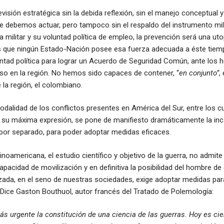
isión estratégica sin la debida reflexión, sin el manejo conceptual y
ue debemos actuar, pero tampoco sin el respaldo del instrumento mili
 militar y su voluntad política de empleo, la prevención será una uto
 que ningún Estado-Nación posee esa fuerza adecuada a éste tiemp
tad política para lograr un Acuerdo de Seguridad Común, ante los 
so en la región. No hemos sido capaces de contener, “
en conjunto”
,
 la región, el colombiano.
odalidad de los conflictos presentes en América del Sur, entre los cu
 su máxima expresión, se pone de manifiesto dramáticamente la inc
por separado, para poder adoptar medidas eficaces.
inoamericana, el estudio científico y objetivo de la guerra, no admit
apacidad de movilización y en definitiva la posibilidad del hombre de
lizada, en el seno de nuestras sociedades, exige adoptar medidas pa
Dice Gaston Bouthuol, autor francés del Tratado de Polemología:
s urgente la constitución de una ciencia de las guerras. Hoy es ci