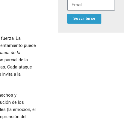
Suscribirse
 fuerza. La
nfrentamiento puede
macia de la
 parcial de la
bas. Cada ataque
invita a la
hechos y
ución de los
les (la emoción, el
omprensión del