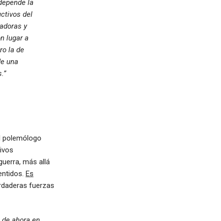
depende la
ctivos del
adoras y
n lugar a
ro la de
de una
.”
el polemólogo
tivos
guerra, más allá
entidos.
Es
rdaderas fuerzas
, de ahora en