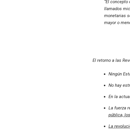
“El concepto
llamados mic
monetarias se
mayor o menor
El retorno a las Re
Ningún Est
No hay estr
En la actua
La fuerza 
pública, lo
La revoluc