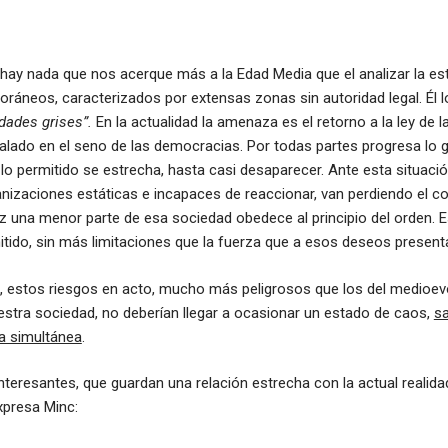
 hay nada que nos acerque más a la Edad Media que el analizar la est
ráneos, caracterizados por extensas zonas sin autoridad legal. Él
edades grises”.
En la actualidad la amenaza es el retorno a la ley de la
talado en el seno de las democracias. Por todas partes progresa lo gr
 lo permitido se estrecha, hasta casi desaparecer. Ante esta situació
anizaciones estáticas e incapaces de reaccionar, van perdiendo el co
z una menor parte de esa sociedad obedece al principio del orden. E
tido, sin más limitaciones que la fuerza que a esos deseos present
o, estos riesgos en acto, mucho más peligrosos que los del medioev
estra sociedad, no deberían llegar a ocasionar un estado de caos,
sa
a simultánea
.
teresantes, que guardan una relación estrecha con la actual realida
xpresa Minc: