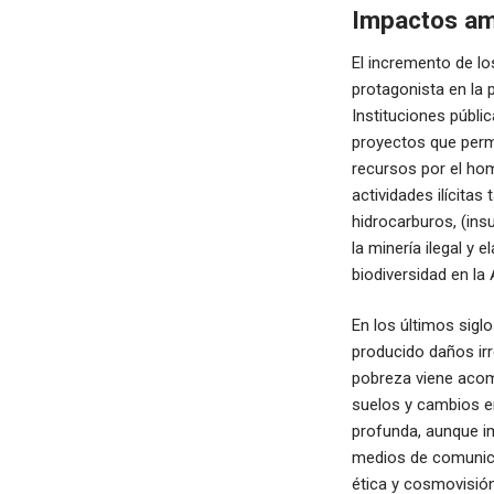
Impactos am
El incremento de lo
protagonista en la 
Instituciones públi
proyectos que perm
recursos por el ho
actividades ilícitas 
hidrocarburos, (ins
la minería ilegal y 
biodiversidad en la
En los últimos sigl
producido daños irr
pobreza viene acomp
suelos y cambios e
profunda, aunque im
medios de comunicac
ética y cosmovisión