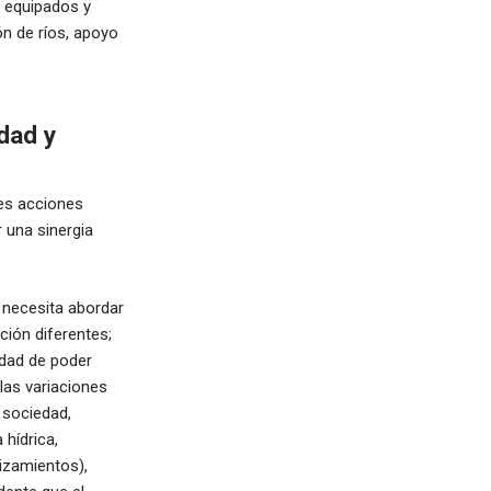
s equipados y
n de ríos, apoyo
dad y
les acciones
r una sinergia
, necesita abordar
ión diferentes;
idad de poder
las variaciones
 sociedad,
hídrica,
izamientos),