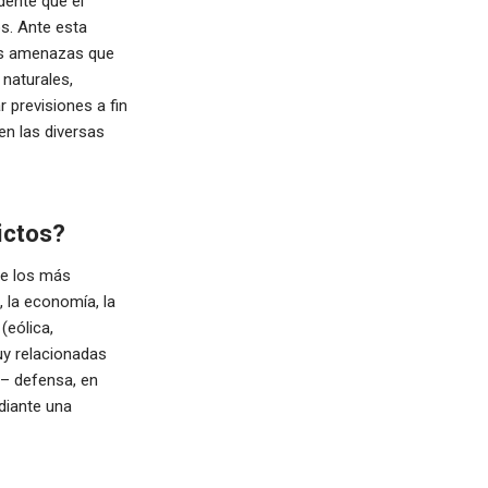
ente que el
s. Ante esta
les amenazas que
naturales,
r previsiones a fin
en las diversas
ictos?
de los más
, la economía, la
(eólica,
uy relacionadas
 – defensa, en
diante una