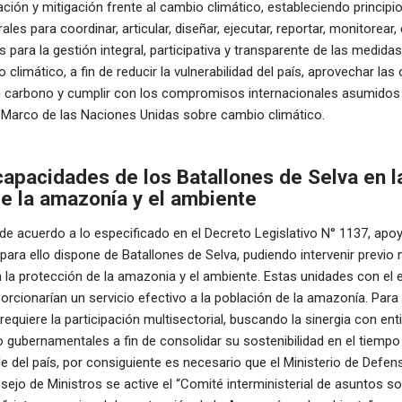
tación y mitigación frente al cambio climático, estableciendo principi
les para coordinar, articular, diseñar, ejecutar, reportar, monitorear, 
as para la gestión integral, participativa y transparente de las medida
 climático, a fin de reducir la vulnerabilidad del país, aprovechar las
n carbono y cumplir con los compromisos internacionales asumidos 
 Marco de las Naciones Unidas sobre cambio climático.
capacidades de los Batallones de Selva en l
e la amazonía y el ambiente
, de acuerdo a lo especificado en el Decreto Legislativo N° 1137, apoy
, para ello dispone de Batallones de Selva, pudiendo intervenir previ
la protección de la amazonia y el ambiente. Estas unidades con el 
rcionarían un servicio efectivo a la población de la amazonía. Para
equiere la participación multisectorial, buscando la sinergia con en
 gubernamentales a fin de consolidar su sostenibilidad en el tiempo y
e del país, por consiguiente es necesario que el Ministerio de Defensa
sejo de Ministros se active el “Comité interministerial de asuntos so