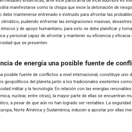
ermedades endémicas, ante este panorama de incertidumbre es evid
dría manifestarse como la chispa que inicie la detonación de riesgo
ito debe mantenerse entrenado e instruido para afrontar las probab
climático, pudiendo enfrentar las inmigraciones masivas, desastres 
, étnicos y de apoyo humanitario, para esto se debe planificar y toma
tica y personal capaz de afrontar y mantener su eficiencia y eficacia 
rsidad que se presenten.
encia de energía una posible fuente de confl
 posible fuente de conflictos a nivel internacional, constituye uno 
s geopolíticos del planeta junto a los tradicionales existentes como
idad militar y la tecnología. En relación con las energías renovables 
rmica, nuclear, entre otras), la mayor parte de ellas se encuentran m
tico, a pesar de que aún no han logrado ser rentables. La seguridad
Europa, Norte América y Sudamérica, inducen a apostar por ellas me
.