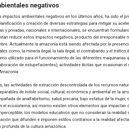
bientales negativos
s impactos ambientales negativos en los últimos años, ha sido el pri
planificación y creación de diversas estrategias para mitigar su acel
cas y privadas, nacionales e internacionales, se encuentran formulan
itan reducir estos impactos negativos, producto del irresponsable 
mbre. Actualmente la amazonía está siendo afectada por la presenci
tales como, la minería ilegal, la tala ilegal, el contrabando y el tráfico 
umo utilizado para el funcionamiento de las diferentes maquinarias
elaboración de estupefacientes), actividades ilícitas que ocasionan el 
 Amazonía.
os, las actividades de extracción descontrolada de los recursos natu
eparables de índole social, cultural, económica y ambiental en la a
añada de analfabetismo, salud precaria, bajo estatus de la mujer, 
n el ecosistema; así mismo existen otros elementos que impactan
perceptible; los modelos educativos que no consideran la realidad so
ión que difunden e imponen estilos contrarios a la realidad afectan
 profunda de la cultura amazónica.