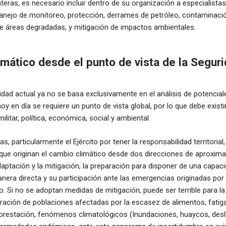
onteras, es necesario incluir dentro de su organización a especialista
anejo de monitoreo, protección, derrames de petróleo, contaminació
de áreas degradadas, y mitigación de impactos ambientales.
imático desde el punto de vista de la Seguri
ridad actual ya no se basa exclusivamente en el análisis de potencia
hoy en día se requiere un punto de vista global, por lo que debe existi
ilitar, política, económica, social y ambiental.
 particularmente el Ejército por tener la responsabilidad territorial
ue originan el cambio climático desde dos direcciones de aproximac
aptación y la mitigación, la preparación para disponer de una capac
anera directa y su participación ante las emergencias originadas por 
o. Si no se adoptan medidas de mitigación, puede ser terrible para la
ación de poblaciones afectadas por la escasez de alimentos, fatiga 
forestación, fenómenos climatológicos (Inundaciones, huaycos, desl