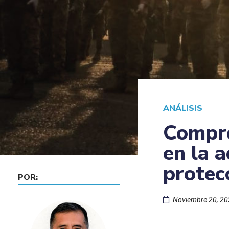
ANÁLISIS
Compro
en la a
protec
POR:
Noviembre 20, 2