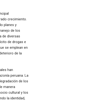
ncipal
erado crecimiento.
do planes y
manejo de los
a de diversas
ilícito de drogas e
 que se emplean en
deterioro de la
rales han
mazonía peruana. La
degradación de los
 de manera
cio cultural y los
do la identidad,