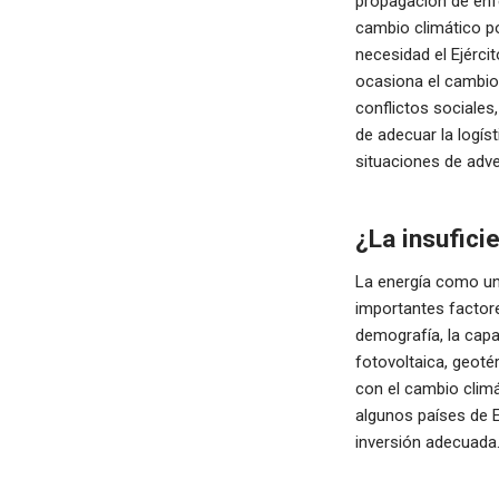
propagación de enf
cambio climático po
necesidad el Ejérc
ocasiona el cambio 
conflictos sociales
de adecuar la logís
situaciones de adve
¿La insufici
La energía como una
importantes factore
demografía, la capac
fotovoltaica, geoté
con el cambio climá
algunos países de 
inversión adecuada