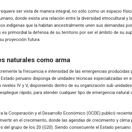
quiere ser vista de manera integral, no sólo como un espacio físic
ano, donde exista una relación entre la diversidad etnocultural y la
los indígenas que la habitan ancestralmente unen sus demandas por 
 es primordial la defensa de su territorio por ser el ámbito de su sup
 su proyección futura.
es naturales como arma
remente la frecuencia e intensidad de las emergencias producidas p
l Estado peruano disponga de unidades técnicas especializadas en 
 niveles IV y V, disponiendo dentro de su organización sub unidades
espliegue rápido, para atender cualquier tipo de emergencia natural o
ra la Cooperación y el Desarrollo Económico (OCDE) publicó recient
, invertir en el crecimiento, donde las agendas de crecimiento y clima
es del grupo de los 20 (G20). Siendo consecuente el Estado peruano 