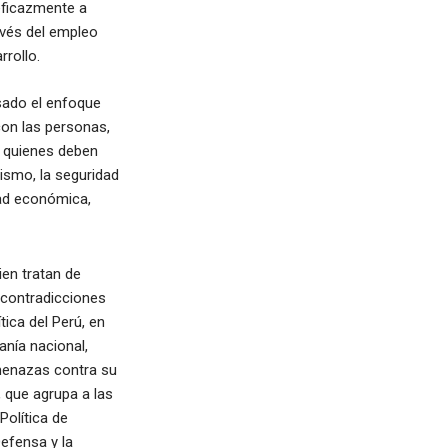
 eficazmente a
avés del empleo
rrollo.
sado el enfoque
con las personas,
, quienes deben
ismo, la seguridad
dad económica,
ien tratan de
 contradicciones
tica del Perú, en
anía nacional,
amenazas contra su
, que agrupa a las
Política de
Defensa y la