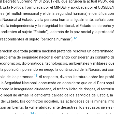
el Decreto Supremo N° 012-2017-DE que aprueba la actual PSDN, dej
. Esta Política, formulada por el MINDEF y aprobada por el COSEDEN
s (el multidimensional y el de la seguridad humana) e identifica co
a Nacional al Estado y a la persona humana. Igualmente, señala com
anía, la independencia y la integridad territorial, el Estado de derecho 
ondientes al sujeto “Estado”), además de la paz social y la protecc
12
respondientes al sujeto “persona humana”).
ración que toda política nacional pretende resolver un determinado
del problema de seguridad nacional demandó considerar un conjunto
, económicos, diplomáticos, tecnológicos, ambientales y militares q
la población, poniendo en riesgo la continuidad de la Nación, así c
13
llo de las personas.
Al respecto, diversa literatura sobre los pro
la Seguridad Nacional, concuerda en considerar que en el Perú requ
mo la inseguridad ciudadana, el tráfico ilícito de drogas, el terrori
o ilegal de armas, la deficiente calidad de los servicios de justicia, la
el Estado, los conflictos sociales, las actividades de la minería info
ción ambiental, la vulnerabilidad ante desastres, los escasos niveles
14