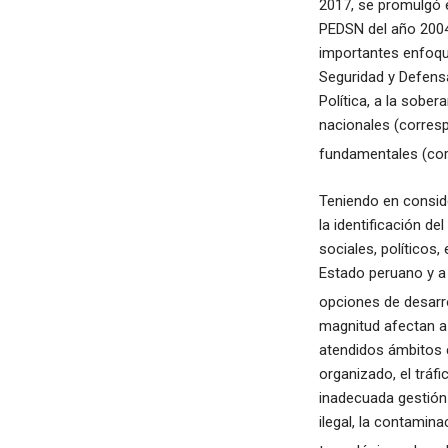
2017, se promulgó 
PEDSN del año 2004
importantes enfoque
Seguridad y Defens
Política, a la sober
nacionales (corresp
fundamentales (cor
Teniendo en conside
la identificación 
sociales, políticos
Estado peruano y a 
opciones de desarro
magnitud afectan a 
atendidos ámbitos co
organizado, el tráfic
inadecuada gestión d
ilegal, la contamina