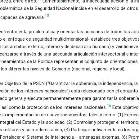
breza, entre otros.
Lamentablemente, la inadecuada acción o la ina
roblemática de la Seguridad Nacional incide en el desarrollo de otro
15
capaces de agravarla.
 enfrentar esta problemática y orientar las acciones de todos los act
 el enfoque de seguridad multidimensional- establece tres objetivo
 los ámbitos externo, interno y de desarrollo humano) y veintinueve 
canzarse a través de una adecuada articulación intersectorial e int
 lineamientos de la Política representan el conjunto de orientaciones
os diferentes niveles de Gobierno (nacional, regional y local).
er Objetivo de la PSDN (“Garantizar la soberanía, la independencia, la
tección de los intereses nacionales”) está relacionado con el conjunto
tado genera y ejecuta permanentemente para garantizar la soberanía
16
al, así como la protección de los intereses nacionales.
Este objetivo
la implementación de nueve lineamientos, tales y como: (1) Fomenta
integral del Estado y la sociedad, (2) Controlar y proteger el territorio
s militares y su modernización, (4) Participar activamente en los o
) Fortalecer el Sistema de Inteligencia – amenazas externas, (6) Prom