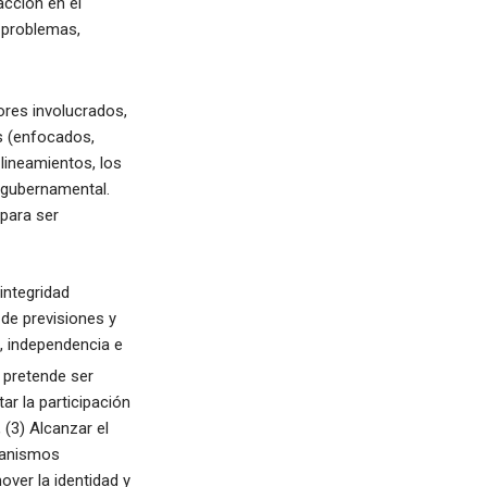
cción en el
s problemas,
ores involucrados,
s (enfocados,
lineamientos, los
ergubernamental.
 para ser
 integridad
 de previsiones y
, independencia e
 pretende ser
r la participación
, (3) Alcanzar el
rganismos
over la identidad y