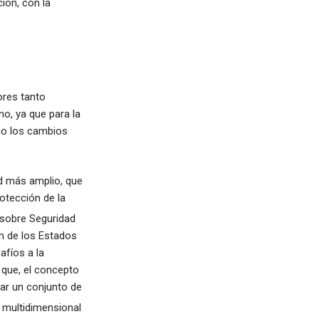
ión, con la
ores tanto
no, ya que para la
mo los cambios
d más amplio, que
rotección de la
 sobre Seguridad
ón de los Estados
fíos a la
 que, el concepto
rar un conjunto de
multidimensional