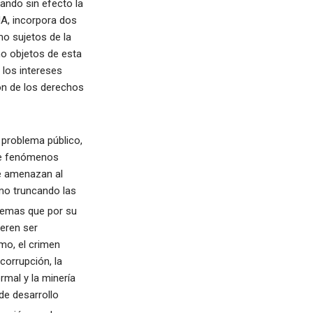
ando sin efecto la
A, incorpora dos
mo sujetos de la
o objetos de esta
y los intereses
ión de los derechos
 problema público,
 de fenómenos
ue amenazan al
omo truncando las
blemas que por su
ieren ser
smo, el crimen
 corrupción, la
rmal y la minería
 de desarrollo