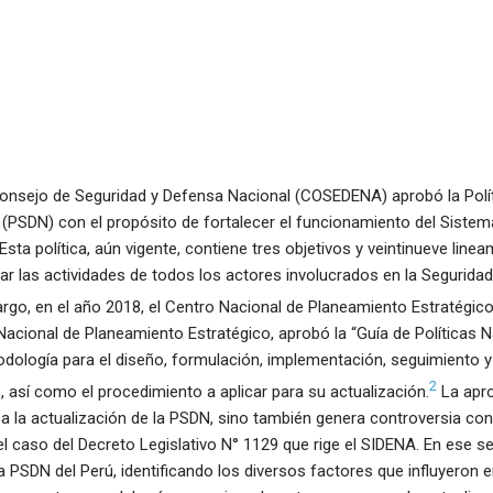
 Consejo de Seguridad y Defensa Nacional (COSEDENA) aprobó la Polí
 (PSDN) con el propósito de fortalecer el funcionamiento del Siste
sta política, aún vigente, contiene tres objetivos y veintinueve linea
ar las actividades de todos los actores involucrados en la Seguridad
go, en el año 2018, el Centro Nacional de Planeamiento Estratégic
Nacional de Planeamiento Estratégico, aprobó la “Guía de Políticas N
dología para el diseño, formulación, implementación, seguimiento y
2
s, así como el procedimiento a aplicar para su actualización.
La apro
 a la actualización de la PSDN, sino también genera controversia co
l caso del Decreto Legislativo N° 1129 que rige el SIDENA. En ese se
 la PSDN del Perú, identificando los diversos factores que influyeron