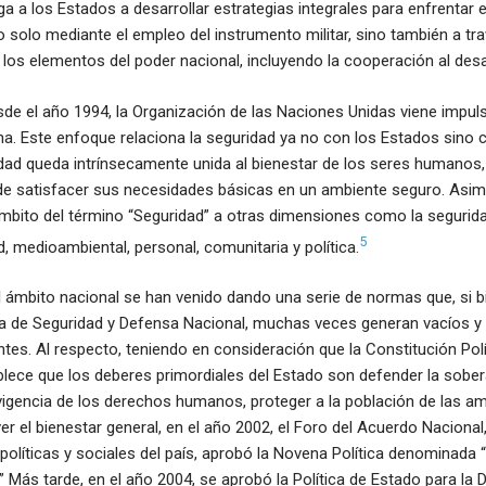
iga a los Estados a desarrollar estrategias integrales para enfrentar
solo mediante el empleo del instrumento militar, sino también a tr
 los elementos del poder nacional, incluyendo la cooperación al desa
de el año 1994, la Organización de las Naciones Unidas viene impul
a. Este enfoque relaciona la seguridad ya no con los Estados sino 
idad queda intrínsecamente unida al bienestar de los seres humanos
 de satisfacer sus necesidades básicas en un ambiente seguro. Asim
mbito del término “Seguridad” a otras dimensiones como la seguri
5
d, medioambiental, personal, comunitaria y política.
el ámbito nacional se han venido dando una serie de normas que, si b
ma de Seguridad y Defensa Nacional, muchas veces generan vacíos y
ntes. Al respecto, teniendo en consideración que la Constitución Polí
ablece que los deberes primordiales del Estado son defender la sober
 vigencia de los derechos humanos, proteger a la población de las 
r el bienestar general, en el año 2002, el Foro del Acuerdo Nacional
políticas y sociales del país, aprobó la Novena Política denominada “
” Más tarde, en el año 2004, se aprobó la Política de Estado para la 