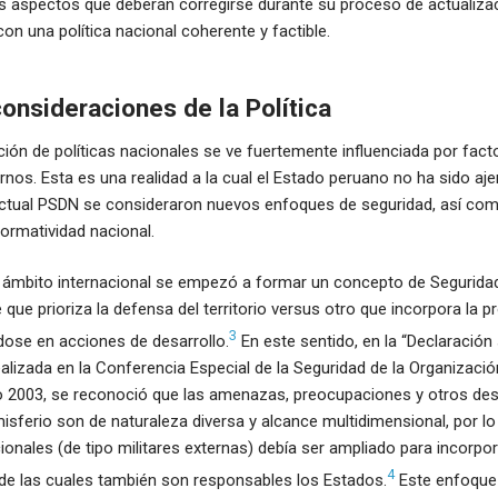
s aspectos que deberán corregirse durante su proceso de actualizac
con una política nacional coherente y factible.
onsideraciones de la Política
ción de políticas nacionales se ve fuertemente influenciada por fact
nos. Esta es una realidad a la cual el Estado peruano no ha sido aje
actual PSDN se consideraron nuevos enfoques de seguridad, así co
normatividad nacional.
el ámbito internacional se empezó a formar un concepto de Segurida
que prioriza la defensa del territorio versus otro que incorpora la p
3
dose en acciones de desarrollo.
En este sentido, en la “Declaración
ealizada en la Conferencia Especial de la Seguridad de la Organizaci
 2003, se reconoció que las amenazas, preocupaciones y otros desa
isferio son de naturaleza diversa y alcance multidimensional, por lo
onales (de tipo militares externas) debía ser ampliado para incorpo
4
e las cuales también son responsables los Estados.
Este enfoque 