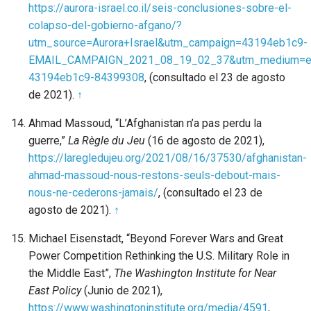
https://aurora-israel.co.il/seis-conclusiones-sobre-el-
colapso-del-gobierno-afgano/?
utm_source=Aurora+Israel&utm_campaign=43194eb1c9-
EMAIL_CAMPAIGN_2021_08_19_02_37&utm_medium=em
43194eb1c9-84399308
, (consultado el 23 de agosto
de 2021).
↑
Ahmad Massoud, “L’Afghanistan n’a pas perdu la
guerre,”
La Règle du Jeu
(16 de agosto de 2021),
https://laregledujeu.org/2021/08/16/37530/afghanistan-
ahmad-massoud-nous-restons-seuls-debout-mais-
nous-ne-cederons-jamais/
, (consultado el 23 de
agosto de 2021).
↑
Michael Eisenstadt, “Beyond Forever Wars and Great
Power Competition Rethinking the U.S. Military Role in
the Middle East”,
The Washington Institute for Near
East Policy
(Junio de 2021),
https://www.washingtoninstitute.org/media/4591
,