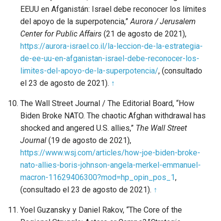
EEUU en Afganistán: Israel debe reconocer los límites
del apoyo de la superpotencia,”
Aurora / Jerusalem
Center for Public Affairs
(21 de agosto de 2021),
https://aurora-israel.co.il/la-leccion-de-la-estrategia-
de-ee-uu-en-afganistan-israel-debe-reconocer-los-
limites-del-apoyo-de-la-superpotencia/
, (consultado
el 23 de agosto de 2021).
↑
The Wall Street Journal / The Editorial Board, “How
Biden Broke NATO. The chaotic Afghan withdrawal has
shocked and angered U.S. allies,”
The Wall Street
Journal
(19 de agosto de 2021),
https://www.wsj.com/articles/how-joe-biden-broke-
nato-allies-boris-johnson-angela-merkel-emmanuel-
macron-11629406300?mod=hp_opin_pos_1
,
(consultado el 23 de agosto de 2021).
↑
Yoel Guzansky y Daniel Rakov, “The Core of the