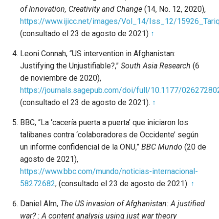
of Innovation, Creativity and Change
(14, No. 12, 2020),
https://www.ijicc.net/images/Vol_14/Iss_12/15926_Tar
(consultado el 23 de agosto de 2021)
↑
Leoni Connah, “US intervention in Afghanistan:
Justifying the Unjustifiable?,”
South Asia Research
(6
de noviembre de 2020),
https://journals.sagepub.com/doi/full/10.1177/0262728
(consultado el 23 de agosto de 2021).
↑
BBC, “La ‘cacería puerta a puerta’ que iniciaron los
talibanes contra ‘colaboradores de Occidente’ según
un informe confidencial de la ONU,”
BBC Mundo
(20 de
agosto de 2021),
https://www.bbc.com/mundo/noticias-internacional-
58272682
, (consultado el 23 de agosto de 2021).
↑
Daniel Alm,
The US invasion of Afghanistan: A justified
war? : A content analysis using just war theory