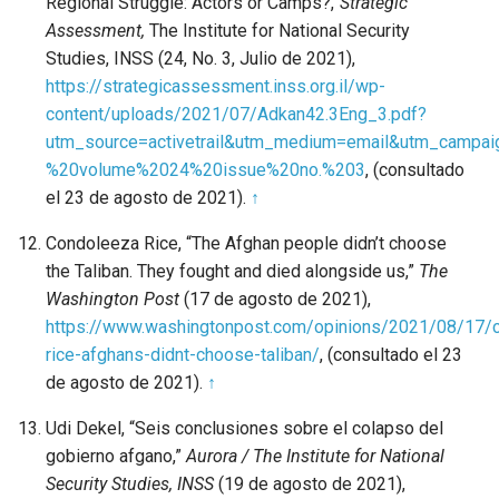
Regional Struggle: Actors or Camps?,”
Strategic
Assessment,
The Institute for National Security
Studies, INSS (24, No. 3, Julio de 2021),
https://strategicassessment.inss.org.il/wp-
content/uploads/2021/07/Adkan42.3Eng_3.pdf?
utm_source=activetrail&utm_medium=email&utm_campa
%20volume%2024%20issue%20no.%203
, (consultado
el 23 de agosto de 2021).
↑
Condoleeza Rice, “The Afghan people didn’t choose
the Taliban. They fought and died alongside us,”
The
Washington Post
(17 de agosto de 2021),
https://www.washingtonpost.com/opinions/2021/08/17/
rice-afghans-didnt-choose-taliban/
, (consultado el 23
de agosto de 2021).
↑
Udi Dekel, “Seis conclusiones sobre el colapso del
gobierno afgano,”
Aurora / The Institute for National
Security Studies, INSS
(19 de agosto de 2021),