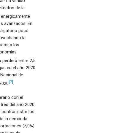
al- ha venido
efectos de la
ó enérgicamente
ses avanzados. En
bligatorio poco
rovechando la
cos a los
conomías
 perderá entre 2,5
 que en el año 2020
 Nacional de
[7]
 2020
.
rarlo con el
stres del año 2020.
contrarrestar los
 de la demanda
ortaciones (5,0%).
ervicios de