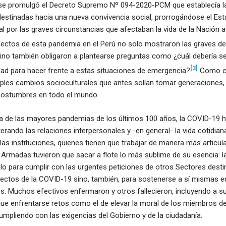
e promulgó el Decreto Supremo Nº 094-2020-PCM que establecía l
destinadas hacia una nueva convivencia social, prorrogándose el Es
 por las graves circunstancias que afectaban la vida de la Nación 
fectos de esta pandemia en el Perú no solo mostraron las graves def
ino también obligaron a plantearse preguntas como ¿cuál debería ser
[3]
edad para hacer frente a estas situaciones de emergencia?
Como co
iples cambios socioculturales que antes solían tomar generaciones
costumbres en todo el mundo.
a de las mayores pandemias de los últimos 100 años, la COVID-19 
terando las relaciones interpersonales y -en general- la vida cotidian
s instituciones, quienes tienen que trabajar de manera más articula
 Armadas tuvieron que sacar a flote lo más sublime de su esencia: la 
lo para cumplir con las urgentes peticiones de otros Sectores dest
fectos de la COVID-19 sino, también, para sostenerse a sí mismas e
s. Muchos efectivos enfermaron y otros fallecieron, incluyendo a su
que enfrentarse retos como el de elevar la moral de los miembros de
mpliendo con las exigencias del Gobierno y de la ciudadanía.