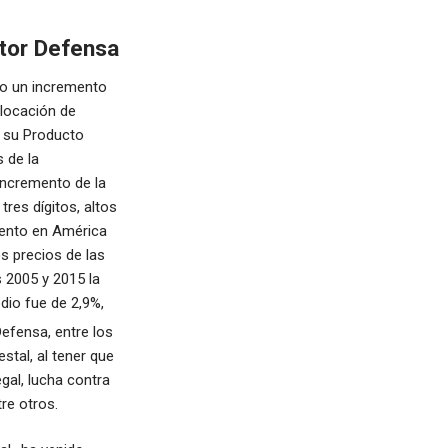
ctor Defensa
go un incremento
olocación de
e su Producto
 de la
incremento de la
tres dígitos, altos
iento en América
s precios de las
s 2005 y 2015 la
dio fue de 2,9%,
Defensa, entre los
tal, al tener que
gal, lucha contra
tre otros.