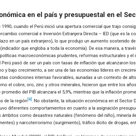
onómica en el país y presupuestal en el Se
 1990, cuando el Perú inició una apertura comercial que trajo consi
tercambio comercial e Inversión Extranjera Directa – IED (que es la c
plazo en un país extranjero), lo que produjo un aumento sostenido d
 (indicador que engloba a toda la economía). De esa manera, a través
políticas macroeconómicas prudentes, reformas estructurales y el 
l Perú pasó de ser un país con tasas de inflación que alcanzaron los 
o y bajo crecimiento, a ser una de las economías líderes en crecim
 Estas condiciones internas favorables, aunadas a un contexto de alto
mo el cobre, oro, zinc y otros minerales, hicieron que entre los año
 promedio del PIB alcanzara el 5,9%, mientras que la inflación prome
[4]
s de la región
. No obstante, la situación económica en el Sector 
uvo diferentes comportamientos en cuanto a la asignación presupues
s ámbitos como desastres naturales (fenómeno del niño), minería ile
entes) y narcoterrorismo (surgimiento), tráfico ilícito de drogas, en