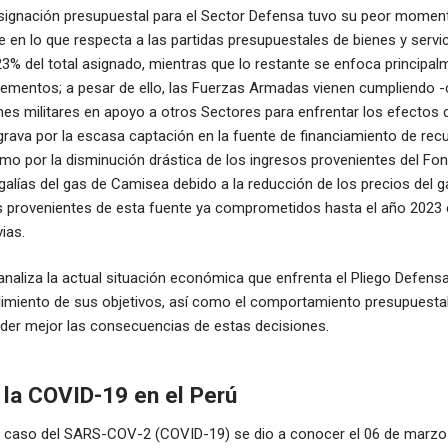
 asignación presupuestal para el Sector Defensa tuvo su peor momen
e en lo que respecta a las partidas presupuestales de bienes y servi
23% del total asignado, mientras que lo restante se enfoca principal
ementos; a pesar de ello, las Fuerzas Armadas vienen cumpliendo
nes militares en apoyo a otros Sectores para enfrentar los efectos 
grava por la escasa captación en la fuente de financiamiento de rec
mo por la disminución drástica de los ingresos provenientes del Fo
alías del gas de Camisea debido a la reducción de los precios del gas
s provenientes de esta fuente ya comprometidos hasta el año 2023 
ias.
 analiza la actual situación económica que enfrenta el Pliego Defensa
imiento de sus objetivos, así como el comportamiento presupuestal
der mejor las consecuencias de estas decisiones.
 la COVID-19 en el Perú
mer caso del SARS-COV-2 (COVID-19) se dio a conocer el 06 de marzo