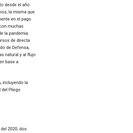
to desde el año
cios, la misma que
mente en el pago
 -con muchas
de la pandemia.
ursos de directa
ndo de Defensa,
 natural y al flujo
en base a
, incluyendo la
 del Pliego
 del 2020; dos