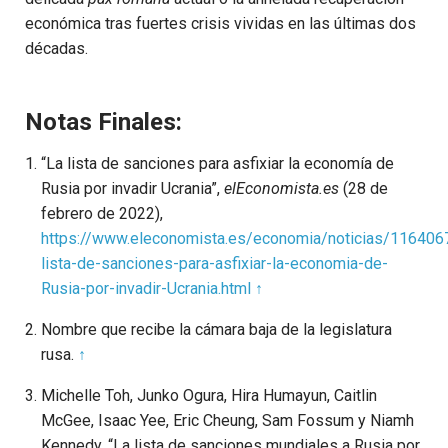
económica tras fuertes crisis vividas en las últimas dos
décadas.
Notas Finales:
“La lista de sanciones para asfixiar la economía de
Rusia por invadir Ucrania”,
elEconomista.es
(28 de
febrero de 2022),
https://www.eleconomista.es/economia/noticias/11640
lista-de-sanciones-para-asfixiar-la-economia-de-
Rusia-por-invadir-Ucrania.html
↑
Nombre que recibe la cámara baja de la legislatura
rusa.
↑
Michelle Toh, Junko Ogura, Hira Humayun, Caitlin
McGee, Isaac Yee, Eric Cheung, Sam Fossum y Niamh
Kennedy, “La lista de sanciones mundiales a Rusia por