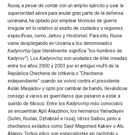
Rusia, a pesar de contar con un amplio ejército y usar la
superioridad aérea para anular gran parte de la defensa
ucraniana, ha optado por emplear técnicas de guerra
irregular en lo relativo al asalto de ciudades o regiones
específicas, como Jarkov y Hostomel. Para ello, Rusia
viene desplegando en Ucrania a los denominados
Kadyrovtsy
(que literalmente significa “los hombres de
Kadyrov”). Los
Kadyrovtsy
son unidades de élite creadas
entre los años 2000 y 2003 por el antiguo muftí de la
República Chechena de Ichkeria o “Chechenia
independiente” cuando se volvió contra el presidente
Aslán Masjádov y optó por cambiar de bando, llevándose
consigo a varios ex guerrilleros que pasaron a estar a
sueldo de Moscú. Entre los
Kadyrovtsy
más conocidos
se encuentran Apti Alaudinov, los hermanos Yamadayev
(Sulim, Ruslan, Dzhabrail e Issa), Idriss Gaibov, junto a
chechenos exilados como Said-Magomed Kakiev o Alu
Aljánov. Todos ellos son especialistas en
zachitski
u