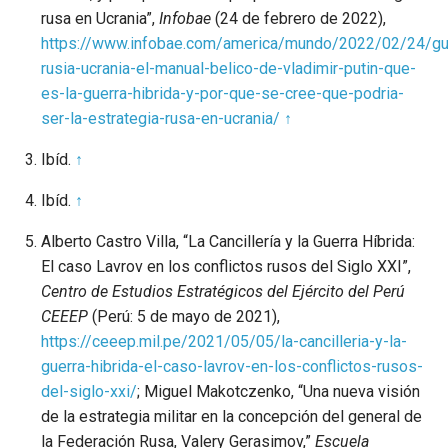
rusa en Ucrania”,
Infobae
(24 de febrero de 2022),
https://www.infobae.com/america/mundo/2022/02/24/gu
rusia-ucrania-el-manual-belico-de-vladimir-putin-que-
es-la-guerra-hibrida-y-por-que-se-cree-que-podria-
ser-la-estrategia-rusa-en-ucrania/
↑
Ibíd.
↑
Ibíd.
↑
Alberto Castro Villa, “La Cancillería y la Guerra Híbrida:
El caso Lavrov en los conflictos rusos del Siglo XXI”,
Centro de Estudios Estratégicos del Ejército del Perú
CEEEP
(Perú: 5 de mayo de 2021),
https://ceeep.mil.pe/2021/05/05/la-cancilleria-y-la-
guerra-hibrida-el-caso-lavrov-en-los-conflictos-rusos-
del-siglo-xxi/
; Miguel Makotczenko, “Una nueva visión
de la estrategia militar en la concepción del general de
la Federación Rusa, Valery Gerasimov,”
Escuela