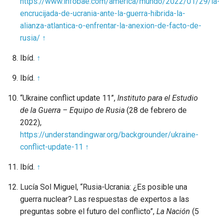
https://www.infobae.com/america/mundo/2022/01/29/la
encrucijada-de-ucrania-ante-la-guerra-hibrida-la-
alianza-atlantica-o-enfrentar-la-anexion-de-facto-de-
rusia/
↑
Ibíd.
↑
Ibíd.
↑
“Ukraine conflict update 11”,
Instituto para el Estudio
de la Guerra –
Equipo de Rusia
(28 de febrero de
2022),
https://understandingwar.org/backgrounder/ukraine-
conflict-update-11
↑
Ibíd.
↑
Lucía Sol Miguel, “Rusia-Ucrania: ¿Es posible una
guerra nuclear? Las respuestas de expertos a las
preguntas sobre el futuro del conflicto”,
La Nación
(5