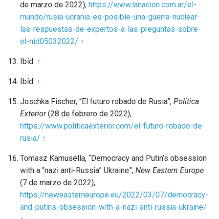
de marzo de 2022),
https://www.lanacion.com.ar/el-
mundo/rusia-ucrania-es-posible-una-guerra-nuclear-
las-respuestas-de-expertos-a-las-preguntas-sobre-
el-nid05032022/
↑
Ibíd.
↑
Ibíd.
↑
Joschka Fischer, “El futuro robado de Rusia”,
Política
Exterior
(28 de febrero de 2022),
https://www.politicaexterior.com/el-futuro-robado-de-
rusia/
↑
Tomasz Kamusella, “Democracy and Putin’s obsession
with a “nazi anti-Russia” Ukraine”,
New Eastern Europe
(7 de marzo de 2022),
https://neweasterneurope.eu/2022/03/07/democracy-
and-putins-obsession-with-a-nazi-anti-russia-ukraine/