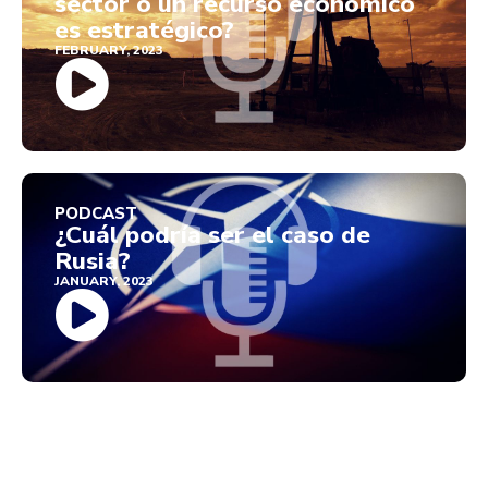
sector o un recurso económico
es estratégico?
FEBRUARY, 2023
PODCAST
¿Cuál podría ser el caso de
Rusia?
JANUARY, 2023