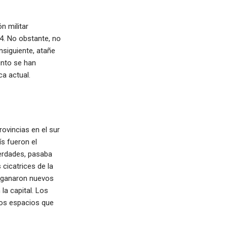
n militar
4. No obstante, no
nsiguiente, atañe
unto se han
ca actual.
ovincias en el sur
ís fueron el
verdades, pasaba
 cicatrices de la
se ganaron nuevos
la capital. Los
sos espacios que