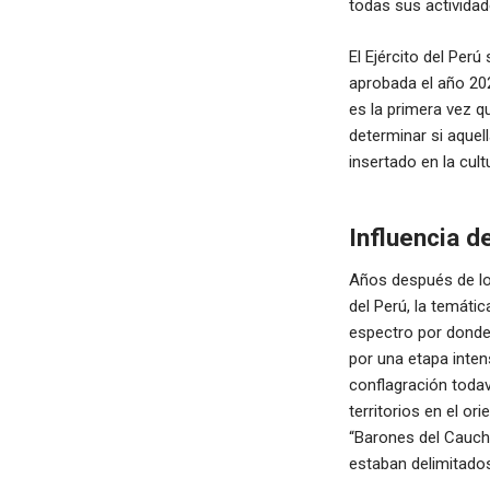
todas sus activida
El Ejército del Per
aprobada el año 202
es la primera vez q
determinar si aquel
insertado en la cul
Influencia d
Años después de los
del Perú, la temática
espectro por donde 
por una etapa inten
conflagración todaví
territorios en el or
“Barones del Cauch
estaban delimitados