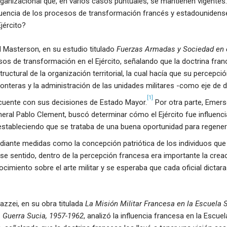
anizacional que, en varios casos puntuales, se mantienen vigentes.
fluencia de los procesos de transformación francés y estadounidense
jército?
d Masterson, en su estudio titulado
Fuerzas Armadas y Sociedad en 
sos de transformación en el Ejército, señalando que la doctrina fran
structural de la organización territorial, la cual hacía que su percepci
ronteras y la administración de las unidades militares -como eje de d
[1]
uente con sus decisiones de Estado Mayor.
Por otra parte, Emers
neral Pablo Clement, buscó determinar cómo el Ejército fue influenc
estableciendo que se trataba de una buena oportunidad para regenera
iante medidas como la concepción patriótica de los individuos que 
 ese sentido, dentro de la percepción francesa era importante la crea
ocimiento sobre el arte militar y se esperaba que cada oficial dictar
zzei, en su obra titulada
La Misión Militar Francesa en la Escuela 
a Guerra Sucia, 1957-1962
, analizó la influencia francesa en la Escue