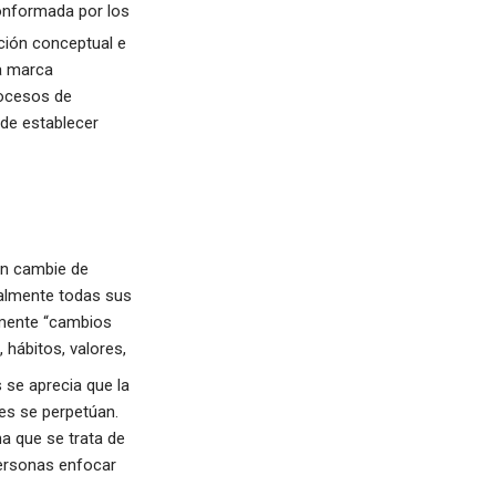
conformada por los
ación conceptual e
na marca
rocesos de
 de establecer
ien cambie de
talmente todas sus
almente “cambios
 hábitos, valores,
 se aprecia que la
les se perpetúan.
a que se trata de
personas enfocar