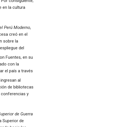
 Por consiguiente,
 en la cultura
el Perú Moderno
,
cesa creó en el
ón sobre la
espliegue del
on Fuentes, en su
iado con la
r el país a través
ingresan al
ción de bibliotecas
a conferencias y
Superior de Guerra
la Superior de