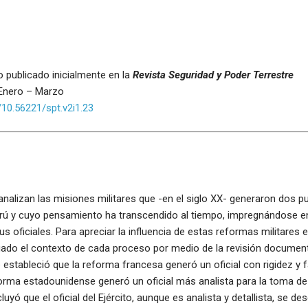
o publicado inicialmente en la
Revista Seguridad y Poder Terrestre
: Enero – Marzo
g/10.56221/spt.v2i1.23
 analizan las misiones militares que -en el siglo XX- generaron dos pu
Perú y cuyo pensamiento ha transcendido al tiempo, impregnándose en
s oficiales. Para apreciar la influencia de estas reformas militares en
luado el contexto de cada proceso por medio de la revisión documenta
stableció que la reforma francesa generó un oficial con rigidez y fal
orma estadounidense generó un oficial más analista para la toma de
uyó que el oficial del Ejército, aunque es analista y detallista, se de