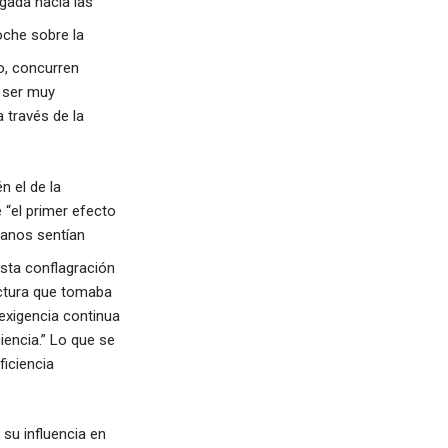
sgada hacia las
oche sobre la
o, concurren
a ser muy
a través de la
n el de la
 “el primer efecto
icanos sentían
esta conflagración
uctura que tomaba
 exigencia continua
iencia.” Lo que se
ficiencia
su influencia en