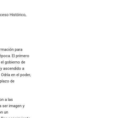
oceso Histórico,
ormación para
época. El primero
el gobierno de
 (y ascendido a
Odría en el poder,
plazo de
on a las
a ser imagen y
on un