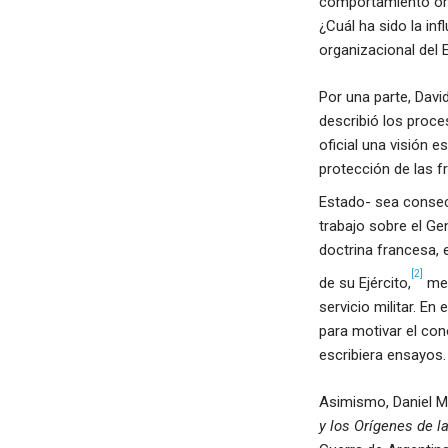
comportamiento org
¿Cuál ha sido la in
organizacional del E
Por una parte, Davi
describió los proce
oficial una visión e
protección de las f
Estado- sea consec
trabajo sobre el Ge
doctrina francesa, 
[2]
de su Ejército,
med
servicio militar. En
para motivar el con
escribiera ensayos.
Asimismo, Daniel Ma
y los Orígenes de l