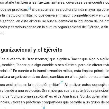
 eso atañe también a las fuerzas militares, cuya base se encuentra 
[6]
 que se practican.
El caracterizar esa cultura brinda mayor apropi
 la institución militar, lo que deriva en mayor competitividad y en u
 sentido, en este artículo se busca identificar la influencia de los p
cés y estadounidense en la cultura organizacional del Ejército, a fin
ado.
ganizacional y el Ejército
 es el efecto de “transformar,” que significa “hacer que algo o algu
 también, “hacer que algo cambie o sea distinto, pero sin alterar to
nciales.” En cuanto a la transformación militar, esta implica princip
 cultura organizacional; es decir, cambios en el conjunto de creencias,
[7]
es existentes en la institución militar.”
Al analizar estos conceptos
 y tiende a una evolución. Sin embargo, sus características principa
 de “cultura organizacional” es el de Ana Isabel Sordo, quien afirm
encias, valores y prácticas compartidas que permite a un grupo de 
[8]