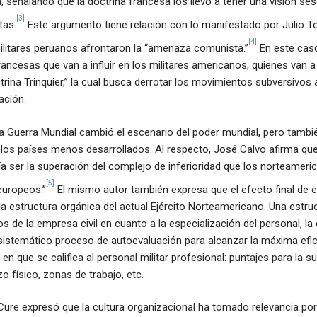
, señalando que la doctrina francesa los llevó a tener una visión se
[3]
tas.
Este argumento tiene relación con lo manifestado por Julio T
[4]
ilitares peruanos afrontaron la “amenaza comunista.”
En este cas
rancesas que van a influir en los militares americanos, quienes van 
trina Trinquier,” la cual busca derrotar los movimientos subversivos 
ación.
a Guerra Mundial cambió el escenario del poder mundial, pero tambié
en los países menos desarrollados. Al respecto, José Calvo afirma que
dría ser la superación del complejo de inferioridad que los norteamer
[5]
 europeos.”
El mismo autor también expresa que el efecto final de 
 la estructura orgánica del actual Ejército Norteamericano. Una estr
 de la empresa civil en cuanto a la especialización del personal, la
sistemático proceso de autoevaluación para alcanzar la máxima efic
 en que se califica al personal militar profesional: puntajes para la su
o físico, zonas de trabajo, etc.
Cure expresó que la cultura organizacional ha tomado relevancia por 