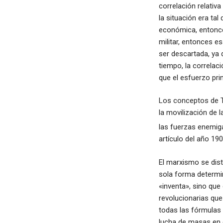
correlación relativa
la situación era tal
económica, entonces
militar, entonces e
ser descartada, ya 
tiempo, la correlac
que el esfuerzo pri
Los conceptos de T
la movilización de 
las fuerzas enemiga
artículo del año 190
El marxismo se dist
sola forma determi
«inventa», sino que
revolucionarias que
todas las fórmulas 
lucha de masas en c