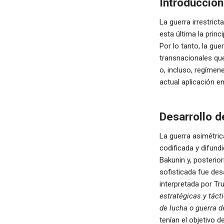
Introducción
La guerra irrestrict
esta última la prin
Por lo tanto, la gue
transnacionales que
o, incluso, regímene
actual aplicación e
Desarrollo de
La guerra asimétric
codificada y difund
Bakunin y, posterio
sofisticada fue des
interpretada por T
estratégicas y táct
de lucha o guerra d
tenían el objetivo 