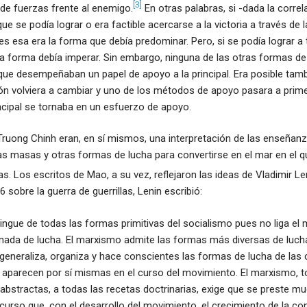
[3]
 de fuerzas frente al enemigo.
En otras palabras, si -dada la corre
 que se podía lograr o era factible acercarse a la victoria a través de l
 esa era la forma que debía predominar. Pero, si se podía lograr a 
sa forma debía imperar. Sin embargo, ninguna de las otras formas de
que desempeñaban un papel de apoyo a la principal. Era posible tamb
ión volviera a cambiar y uno de los métodos de apoyo pasara a prime
ncipal se tornaba en un esfuerzo de apoyo.
ruong Chinh eran, en sí mismos, una interpretación de las enseñan
las masas y otras formas de lucha para convertirse en el mar en el 
s. Los escritos de Mao, a su vez, reflejaron las ideas de Vladimir Le
6 sobre la guerra de guerrillas, Lenin escribió:
ingue de todas las formas primitivas del socialismo pues no liga el
nada de lucha. El marxismo admite las formas más diversas de luch
 generaliza, organiza y hace conscientes las formas de lucha de las 
 aparecen por sí mismas en el curso del movimiento. El marxismo, t
abstractas, a todas las recetas doctrinarias, exige que se preste mu
urso que, con el desarrollo del movimiento, el crecimiento de la con