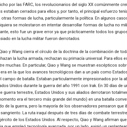
dicho por las FARC, los revolucionarios del siglo XX comúnmente cre
 estaban cerrados para ellos y, por tanto, el principal esfuerzo tenía
a otras formas de lucha, particularmente la política. En algunos casos
siquiera se molestaron en intentar desarrollar formas de lucha no mil
nte, esto fue un grave error ya que prácticamente todos los grupo
ado en la lucha militar fueron derrotados.
Qiao y Wang cierra el círculo de la doctrina de la combinación de to
echazan la lucha armada, rechazan su primacía universal. Para ellos 
re muchas. En particular, Qiao y Wang se muestran escépticos sobre
a era en la que los avances tecnológicos dan a un país como Estado
el campo de batalla. Estaban particularmente impresionados por la 
ados Unidos durante la guerra del año 1991 con Irak. En 30 días de
de guerra terrestre, Estados Unidos y sus aliados derrotaron totalmen
 momento era el tercero más grande del mundo) en una batalla conve
do de la guerra, pero la mayoría de los observadores pensaron que i
angriento. La ruta iraquí después de tres días de combate terrestre
ejército de los Estados Unidos. Al respecto, Qiao y Wang afirman que
ia que empleó tecnología avanzada, por un lado, exigió un replantea