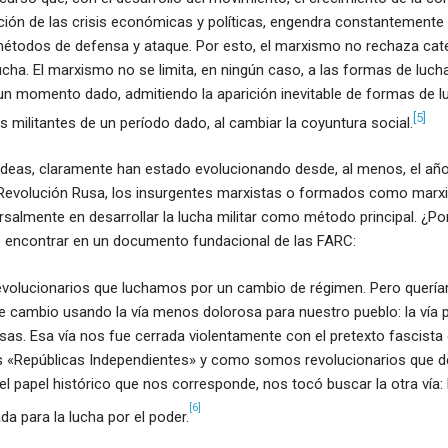
ción de las crisis económicas y políticas, engendra constantemente
étodos de defensa y ataque. Por esto, el marxismo no rechaza ca
cha. El marxismo no se limita, en ningún caso, a las formas de lucha
un momento dado, admitiendo la aparición inevitable de formas de l
[5]
 militantes de un período dado, al cambiar la coyuntura social.
 ideas, claramente han estado evolucionando desde, al menos, el añ
 Revolución Rusa, los insurgentes marxistas o formados como marx
rsalmente en desarrollar la lucha militar como método principal. ¿P
 encontrar en un documento fundacional de las FARC:
olucionarios que luchamos por un cambio de régimen. Pero querí
cambio usando la vía menos dolorosa para nuestro pueblo: la vía pac
s. Esa vía nos fue cerrada violentamente con el pretexto fascista o
 «Repúblicas Independientes» y como somos revolucionarios que de
 papel histórico que nos corresponde, nos tocó buscar la otra vía: l
[6]
da para la lucha por el poder.