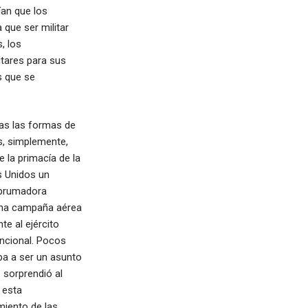
ían que los
 que ser militar
, los
itares para sus
s que se
das las formas de
es, simplemente,
 la primacía de la
s Unidos un
abrumadora
 una campaña aérea
te al ejército
ncional. Pocos
ba a ser un asunto
 sorprendió al
 esta
miento de las