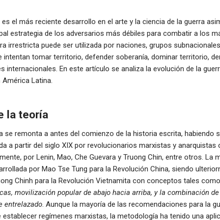
a es el más reciente desarrollo en el arte y la ciencia de la guerra asi
cipal estrategia de los adversarios más débiles para combatir a los m
rra irrestricta puede ser utilizada por naciones, grupos subnacionales
 intentan tomar territorio, defender soberanía, dominar territorio, d
s internacionales. En este artículo se analiza la evolución de la guerra
n América Latina.
 la teoría
a se remonta a antes del comienzo de la historia escrita, habiendo 
ida a partir del siglo XIX por revolucionarios marxistas y anarquista
rmente, por Lenin, Mao, Che Guevara y Truong Chin, entre otros. La
arrollada por Mao Tse Tung para la Revolución China, siendo ulterio
ruong Chinh para la Revolución Vietnamita con conceptos tales com
icas, movilización popular de abajo hacia arriba, y la combinación d
e entrelazado
. Aunque la mayoría de las recomendaciones para la gu
de establecer regímenes marxistas, la metodología ha tenido una apli