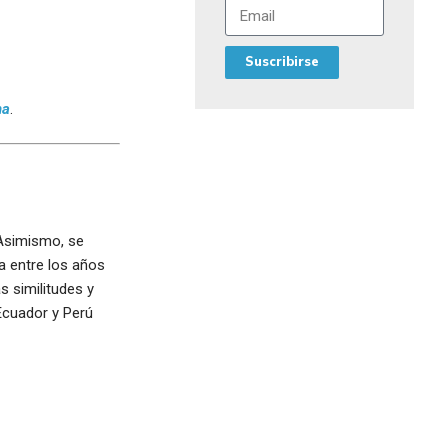
Suscribirse
na
.
 Asimismo, se
a entre los años
s similitudes y
Ecuador y Perú