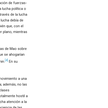
lación de fuerzas-
a lucha política o
través de la lucha
 lucha debía de
ién que, con el
r plano, mientras
zas de Mao sobre
que se ahogarían
[4]
nin.
En su
 movimiento a una
a; además, no las
clases
otalmente hostil a
cha atención a la
ciencia de las