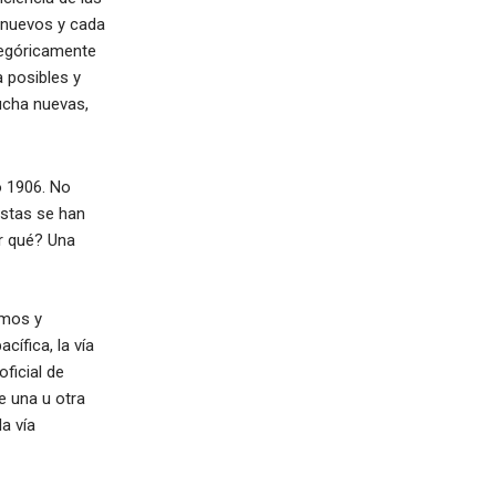
 nuevos y cada
tegóricamente
 posibles y
ucha nuevas,
o 1906. No
istas se han
or qué? Una
amos y
ífica, la vía
ficial de
 una u otra
a vía