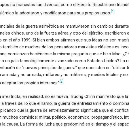
upos no marxistas tan diversos como el Ejército Republicano Irlandés
[1]
slámico la adoptaron y modificaron para sus propios usos.
enciales de la guerra asimétrica se mantuvieron sin cambios durant
les chinos, uno de la fuerza aérea y otro del ejército, escribieron e
do en el año 1999. Si bien ambos afirman que sus ideas no son maoíst
o también de muchos de los pensadores marxistas clásicos es inco
Wang comienzan haciéndose la misma pregunta que se hizo Mao: ¿
ar a un país tecnológicamente avanzado como Estados Unidos? La r
ntación de “nuevos principios de guerra” que consisten en “utilizar 
a armada y no armada, militares y no militares, y medios letales y no 
[2]
a aceptar los propios intereses.”
ra irrestricta, en realidad, no es nueva. Truong Chinh manifestó que 
ra a través de, lo que él llamó, la guerra de entrelazamiento o combin
plicando que la guerra de entrelazamiento significaba que el conflict
muchos dominios: militar, político, económico, propagandístico, int
a la causa. La forma de lucha que predominó en el tiempo y el espac