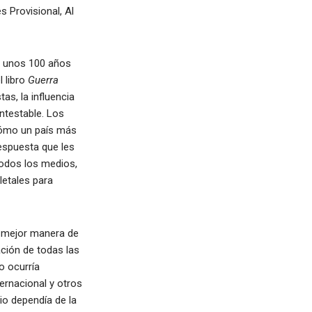
 Provisional, Al
e unos 100 años
l libro
Guerra
as, la influencia
ntestable. Los
Cómo un país más
espuesta que les
todos los medios,
letales para
la mejor manera de
ación de todas las
o ocurría
ernacional y otros
io dependía de la