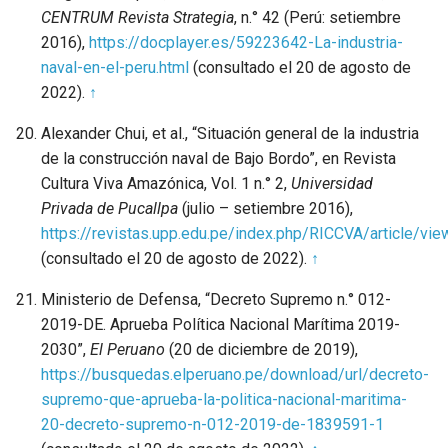
CENTRUM Revista Strategia
, n.° 42 (Perú: setiembre
2016),
https://docplayer.es/59223642-La-industria-
naval-en-el-peru.html
(consultado el 20 de agosto de
2022).
↑
Alexander Chui, et al., “Situación general de la industria
de la construcción naval de Bajo Bordo”, en Revista
Cultura Viva Amazónica, Vol. 1 n.° 2,
Universidad
Privada de Pucallpa
(julio – setiembre 2016),
https://revistas.upp.edu.pe/index.php/RICCVA/article/vi
(consultado el 20 de agosto de 2022).
↑
Ministerio de Defensa, “Decreto Supremo n.° 012-
2019-DE. Aprueba Política Nacional Marítima 2019-
2030”,
El Peruano
(20 de diciembre de 2019),
https://busquedas.elperuano.pe/download/url/decreto-
supremo-que-aprueba-la-politica-nacional-maritima-
20-decreto-supremo-n-012-2019-de-1839591-1