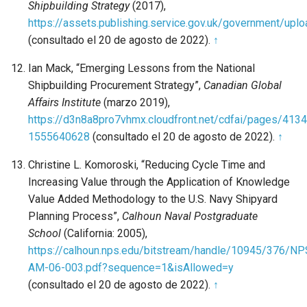
Shipbuilding Strategy
(2017),
https://assets.publishing.service.gov.uk/government/up
(consultado el 20 de agosto de 2022).
↑
Ian Mack, “Emerging Lessons from the National
Shipbuilding Procurement Strategy”,
Canadian Global
Affairs Institute
(marzo 2019),
https://d3n8a8pro7vhmx.cloudfront.net/cdfai/pages/41
1555640628
(consultado el 20 de agosto de 2022).
↑
Christine L. Komoroski, “Reducing Cycle Time and
Increasing Value through the Application of Knowledge
Value Added Methodology to the U.S. Navy Shipyard
Planning Process”,
Calhoun Naval Postgraduate
School
(California: 2005),
https://calhoun.nps.edu/bitstream/handle/10945/376/NP
AM-06-003.pdf?sequence=1&isAllowed=y
(consultado el 20 de agosto de 2022).
↑