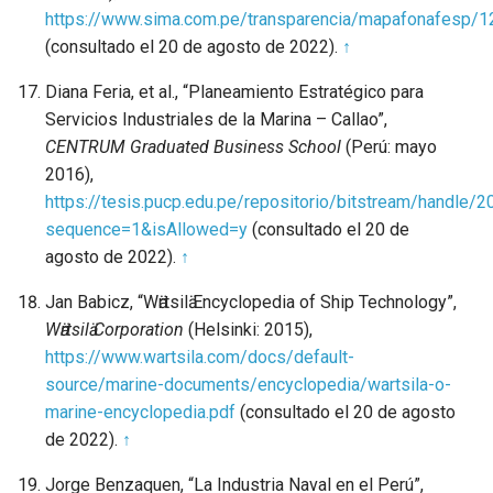
https://www.sima.com.pe/transparencia/mapafonafes
(consultado el 20 de agosto de 2022).
↑
Diana Feria, et al., “Planeamiento Estratégico para
Servicios Industriales de la Marina – Callao”,
CENTRUM Graduated Business School
(Perú: mayo
2016),
https://tesis.pucp.edu.pe/repositorio/bitstream/ha
sequence=1&isAllowed=y
(consultado el 20 de
agosto de 2022).
↑
Jan Babicz, “Wӓrtsilӓ Encyclopedia of Ship Technology”,
Wӓrtsilӓ Corporation
(Helsinki: 2015),
https://www.wartsila.com/docs/default-
source/marine-documents/encyclopedia/wartsila-o-
marine-encyclopedia.pdf
(consultado el 20 de agosto
de 2022).
↑
Jorge Benzaquen, “La Industria Naval en el Perú”,