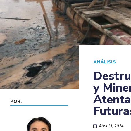
ANÁLISIS
Destru
y Miner
Atenta
POR:
Futura
Abril 11, 2024