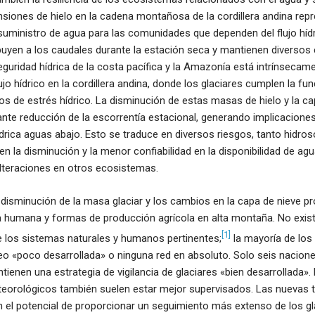
siones de hielo en la cadena montañosa de la cordillera andina rep
suministro de agua para las comunidades que dependen del flujo híd
buyen a los caudales durante la estación seca y mantienen diversos
seguridad hídrica de la costa pacífica y la Amazonía está intrínsecame
lujo hídrico en la cordillera andina, donde los glaciares cumplen la f
os de estrés hídrico. La disminución de estas masas de hielo y la ca
nte reducción de la escorrentía estacional, generando implicaciones 
ídrica aguas abajo. Esto se traduce en diversos riesgos, tanto hidr
yen la disminución y la menor confiabilidad en la disponibilidad de ag
alteraciones en otros ecosistemas.
disminución de la masa glaciar y los cambios en la capa de nieve pr
a humana y formas de producción agrícola en alta montaña. No exist
[1]
e los sistemas naturales y humanos pertinentes;
la mayoría de los
eo «poco desarrollada» o ninguna red en absoluto. Solo seis nacion
tienen una estrategia de vigilancia de glaciares «bien desarrollada».
eorológicos también suelen estar mejor supervisados. Las nuevas 
n el potencial de proporcionar un seguimiento más extenso de los gl