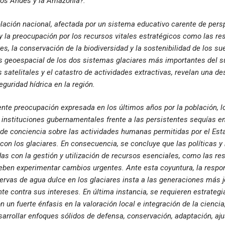
 los Andes y la Amazonía?.
blación nacional, afectada por un sistema educativo carente de persp
y la preocupación por los recursos vitales estratégicos como las re
es, la conservación de la biodiversidad y la sostenibilidad de los sue
s geoespacial de los dos sistemas glaciares más importantes del su
 satelitales y el catastro de actividades extractivas, revelan una de
eguridad hídrica en la región.
ente preocupación expresada en los últimos años por la población, 
instituciones gubernamentales frente a las persistentes sequías en
 de conciencia sobre las actividades humanas permitidas por el Esta
 con los glaciares. En consecuencia, se concluye que las políticas y
as con la gestión y utilización de recursos esenciales, como las re
deben experimentar cambios urgentes. Ante esta coyuntura, la respo
ervas de agua dulce en los glaciares insta a las generaciones más 
nte contra sus intereses. En última instancia, se requieren estrateg
un fuerte énfasis en la valoración local e integración de la ciencia, 
rrollar enfoques sólidos de defensa, conservación, adaptación, aju