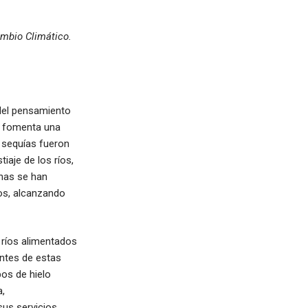
ambio Climático.
 del pensamiento
se fomenta una
s sequías fueron
aje de los ríos,
unas se han
ros, alcanzando
 ríos alimentados
entes de estas
os de hielo
a,
us servicios.