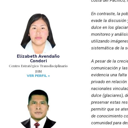
costa del Pacífico,
En contraste, la po
evade la discusión 
dulce en los glaciar
monitoreo y análisi
utilizando imágenes
sistemática de la s
Elizabeth Avendaño
Condori
A pesar de la creci
Centro Estratégico Transdisciplinario
comunicación y las 
JHM
evidencia una falta
VER PERFIL »
privado en relación
nacionales vinculad
dulce (glaciares), 
preservar estas res
permitir que se ate
de conocimiento con 
comunidad para desa