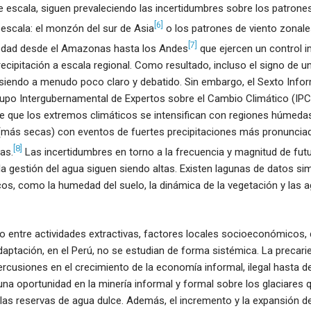
 escala, siguen prevaleciendo las incertidumbres sobre los patrones
[6]
escala: el monzón del sur de Asia
o los patrones de viento zonale
[7]
edad desde el Amazonas hasta los Andes
que ejercen un control 
ecipitación a escala regional. Como resultado, incluso el signo de 
 siendo a menudo poco claro y debatido. Sin embargo, el Sexto Info
rupo Intergubernamental de Expertos sobre el Cambio Climático (IPC
de que los extremos climáticos se intensifican con regiones húmeda
ás secas) con eventos de fuertes precipitaciones más pronuncia
[8]
as.
Las incertidumbres en torno a la frecuencia y magnitud de fut
la gestión del agua siguen siendo altas. Existen lagunas de datos sim
os, como la humedad del suelo, la dinámica de la vegetación y las 
ujo entre actividades extractivas, factores locales socioeconómico
daptación, en el Perú, no se estudian de forma sistémica. La precari
ercusiones en el crecimiento de la economía informal, ilegal hasta del
na oportunidad en la minería informal y formal sobre los glaciares 
e las reservas de agua dulce. Además, el incremento y la expansión de