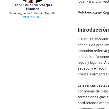
local y transformad
Dani Eduardo Vargas
Huanca
Palabras clave:
Seg
Tecnológico de Antioquia, Medellín
VER PERFIL »
Introducción
El Perú se encuentr
crítico. Los proble
discusión reflexiva 
uno de los fenómeno
lagos y lagunas. A 
secado, y el lago m
niveles alarmantes 
Es esencial destaca
por masas de hielo 
formaciones glaciar
cordilleranos afecta
comprometiendo tamb