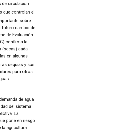
 de circulación
s que controlan el
importante sobre
un futuro cambio de
rme de Evaluación
C) confirma la
s (secas) cada
das en algunas
uras sequías y sus
ilares para otros
aguas
s, demanda de agua
edad del sistema
ictiva. La
que pone en riesgo
 la agricultura