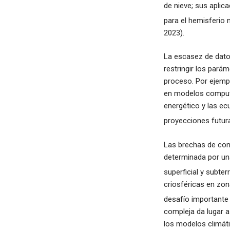
de nieve; sus aplic
para el hemisferio n
2023).
La escasez de dato
restringir los pará
proceso. Por ejemp
en modelos computa
energético y las ecu
proyecciones futur
Las brechas de cono
determinada por un
superficial y subter
criosféricas en zon
desafío importante 
compleja da lugar 
los modelos climát