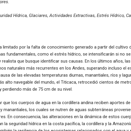
ores.
uridad Hídrica, Glaciares, Actividades Extractivas, Estrés Hídrico, C
a limitado por la falta de conocimiento generado a partir del cultivo
mas fundamentales, como el estrés hídrico, se intensificarán si no 
y realista que busque identificar sus causas. En los últimos años, la
s naturales más recurrentes en los Andes, superando incluso el esti
causa de las elevadas temperaturas diurnas, manantiales, ríos y lag
ás alto navegable del mundo, el Titicaca, retrocedió cientos de met
y perdiendo más de 75 cm de su nivel.
r que los cuerpos de agua en la cordillera andina reciben aportes de
y manantiales, los cuales se nutren de aguas subterráneas proveni
es. En consecuencia, las alteraciones en la dinámica de estos cuerp
n la seguridad hídrica en la costa pacífica, la cordillera y la Amazoní
ién la resiliencia de los ecosistemas relacionados con el agua y s