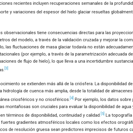
aciones recientes incluyen recuperaciones semanales de la profundid
orte y variaciones del espesor del hielo glaciar resueltas globalment
s observacionales tiene consecuencias directas para las proyeccion
metros del modelo, a través de la validación cruzada y mejorar la co
lo, las fluctuaciones de masa glaciar todavía no están adecuadame
cionales (por ejemplo, a través de la parametrización adecuada de
aciones de flujo de hielo), lo que lleva a una incertidumbre sustancia
[3]
as.
cimiento se extienden más allá de la criósfera. La disponibilidad d
a hidrología de cuenca más amplia, desde la totalidad de almacenes
[4]
ránea criosféricos y no criosféricos.
Por ejemplo, los datos sobre 
as montañosas son cruciales para evaluar la disponibilidad de agua 
[5]
en términos de disponibilidad, continuidad y calidad.
La topografí
a fuertes gradientes atmosféricos locales como los efectos orográf
icos de resolución gruesa sean predictores imprecisos de futuros