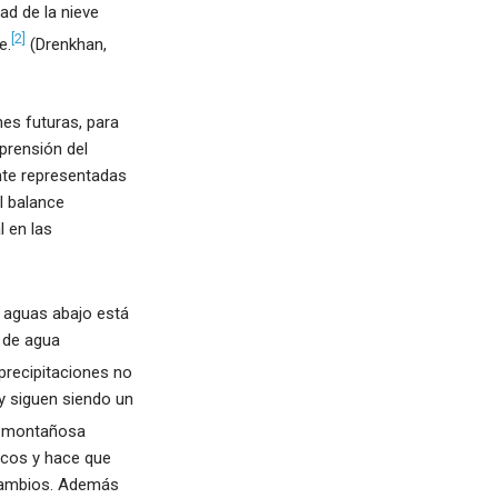
ad de la nieve
[2]
e.
(Drenkhan,
es futuras, para
mprensión del
nte representadas
l balance
l en las
e aguas abajo está
 de agua
precipitaciones no
y siguen siendo un
a montañosa
icos y hace que
 cambios. Además