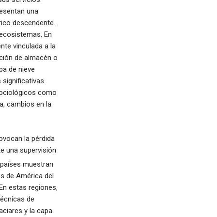
resentan una
rico descendente.
 ecosistemas. En
nte vinculada a la
unción de almacén o
pa de nieve
significativas
osociológicos como
ua, cambios en la
ovocan la pérdida
e una supervisión
 países muestran
es de América del
 En estas regiones,
técnicas de
aciares y la capa