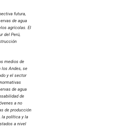
ectiva futura,
servas de agua
los agrícolas. El
r del Perú,
strucción
los medios de
 los Andes, se
do y el sector
 normativas
servas de agua
nsabilidad de
jóvenes a no
ias de producción
la política y la
stados a nivel