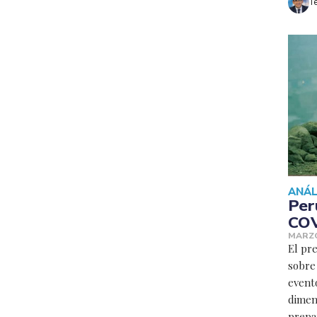
T
ANÁL
Per
COV
MARZO
El pre
sobre 
event
dimens
prepar