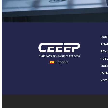
QUI
ANÁL
REVI
PUBL
Español
MULT
EVE
NOTI