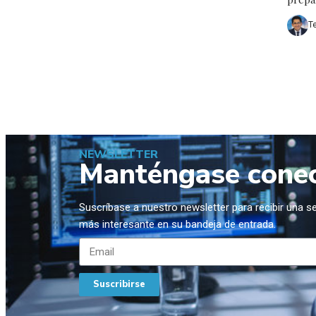
T
NEWSLETTER
Manténgase cone
Suscríbase a nuestro newsletter para recibir una 
más interesante en su bandeja de entrada.
Suscribirse