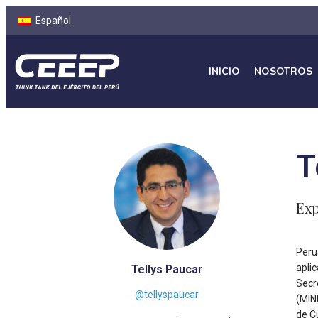
Español
INICIO
NOSOTROS
T
Exp
Peru
apli
Tellys Paucar
Secr
@tellyspaucar
(MIN
de Cu