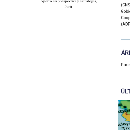
Experto en prospectiva y estrategia,
(CNS
Perú
Gobi
Coop
(ADP
ÁR
Pare
ÚL