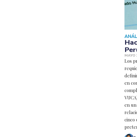
ANÁL
Hac
Perú
MAYO 3
Los p
requi
defini
en con
compl
VUCA)
en un
relac
cinco 
prete