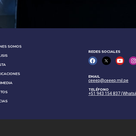
ÉNES SOMOS
REDES SOCIALES
ISIS
STA
ICACIONES
EMAIL
ceeep@ceeep.mil.pe
IMEDIA
TELÉFONO
NTOS
+51 943 154 837 (Whats
CIAS