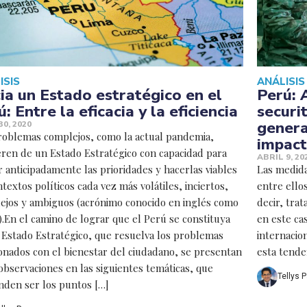
ISIS
ANÁLISIS
ia un Estado estratégico en el
Perú: 
: Entre la eficacia y la eficiencia
securit
genera
0, 2020
roblemas complejos, como la actual pandemia,
impact
eren de un Estado Estratégico con capacidad para
ABRIL 9, 20
r anticipadamente las prioridades y hacerlas viables
Las medid
textos políticos cada vez más volátiles, inciertos,
entre ellos
ejos y ambiguos (acrónimo conocido en inglés como
decir, tra
.En el camino de lograr que el Perú se constituya
en este cas
 Estado Estratégico, que resuelva los problemas
internacio
ionados con el bienestar del ciudadano, se presentan
esta tenden
observaciones en las siguientes temáticas, que
Tellys 
nden ser los puntos […]