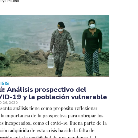
ellys Paucar
ISIS
ú: Análisis prospectivo del
ID-19 y la población vulnerable
 26, 2020
sente análisis tiene como propósito reflexionar
la importancia de la prospectiva para anticipar los
os inesperados, como el covid-19. Buena parte de la
ión adquirida de esta crisis ha sido la falta de
ación ante la posibilidad de una pandemia. […]