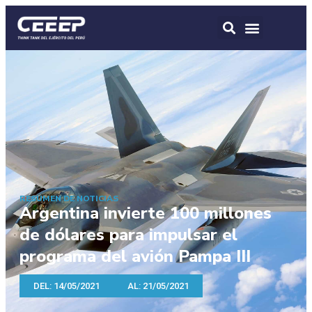
RESUMEN DE NOTICIAS
Argentina invierte 100 millones
de dólares para impulsar el
programa del avión Pampa III
DEL: 14/05/2021
AL: 21/05/2021