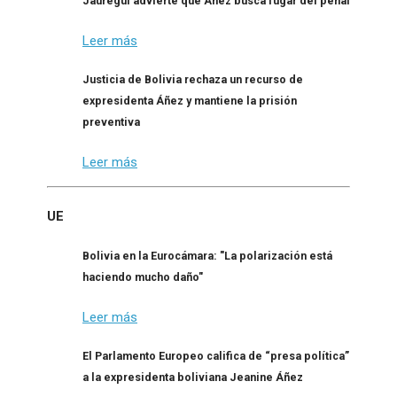
Jáuregui advierte que Añez busca fugar del penal
Leer más
Justicia de Bolivia rechaza un recurso de
expresidenta Áñez y mantiene la prisión
preventiva
Leer más
UE
Bolivia en la Eurocámara: "La polarización está
haciendo mucho daño"
Leer más
El Parlamento Europeo califica de “presa política”
a la expresidenta boliviana Jeanine Áñez