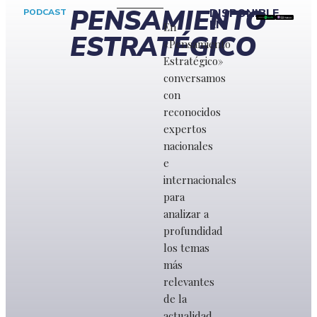
PENSAMIENTO
DISPONIBLE
PODCAST
EN:
En
ESTRATÉGICO
«Pensamiento
Estratégico»
conversamos
con
reconocidos
expertos
nacionales
e
internacionales
para
analizar a
profundidad
los temas
más
relevantes
de la
actualidad