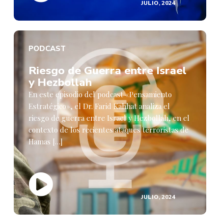
JULIO, 2024
PODCAST
Riesgo de Guerra entre Israel
y Hezbollah
En este episodio del podcast «Pensamiento
Estratégico», el Dr. Farid Kahhat analiza el
riesgo de guerra entre Israel y Hezbollah, en el
contexto de los recientes ataques terroristas de
Hamas […]
JULIO, 2024