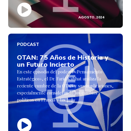
AGOSTO, 2024
PODCAST
OTAN: 75 Años de Historia y
un Futuro Incierto
En este episodio del podcast «Pensamiento
Estratégico», el Dr. Farid Kahhat analiza la
reciente cumbre de la OTAN y sus implicaciones,
especialmente considerando los cambios
políticos en Francia y las […]