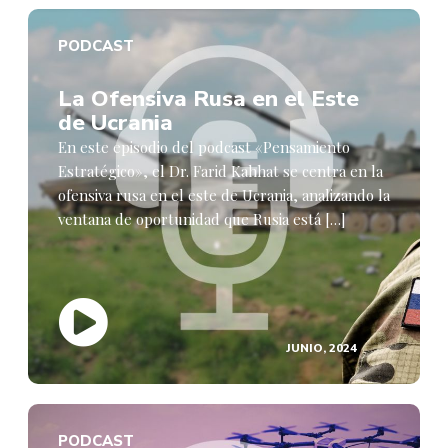
PODCAST
La Ofensiva Rusa en el Este
de Ucrania
En este episodio del podcast «Pensamiento
Estratégico», el Dr. Farid Kahhat se centra en la
ofensiva rusa en el este de Ucrania, analizando la
ventana de oportunidad que Rusia está […]
JUNIO, 2024
PODCAST