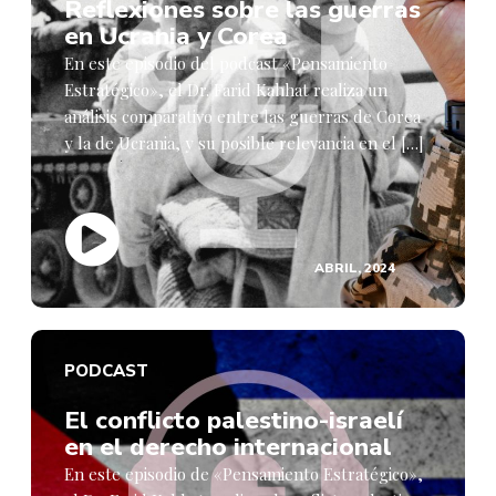
Reflexiones sobre las guerras
en Ucrania y Corea
En este episodio del podcast «Pensamiento
Estratégico», el Dr. Farid Kahhat realiza un
análisis comparativo entre las guerras de Corea
y la de Ucrania, y su posible relevancia en el […]
ABRIL, 2024
PODCAST
El conflicto palestino-israelí
en el derecho internacional
En este episodio de «Pensamiento Estratégico»,