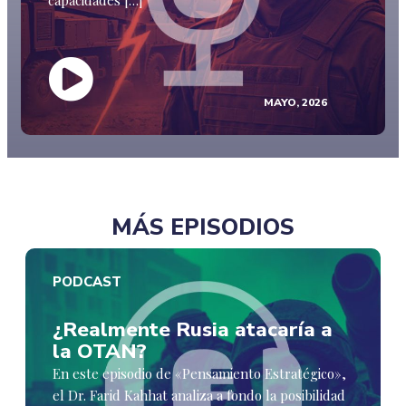
capacidades […]
MAYO, 2026
MÁS EPISODIOS
PODCAST
¿Realmente Rusia atacaría a
la OTAN?
En este episodio de «Pensamiento Estratégico»,
el Dr. Farid Kahhat analiza a fondo la posibilidad