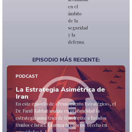
en el
ámbito
de la
seguridad
y la
defensa.
EPISODIO MÁS RECIENTE:
PODCAST
La Estrategia Asimétrica de
Iran
En este episodio de «Pensamiento Estratégico», el
Dr. Farid Kahhat analiza en profundidad la
estrategia asimétrica de Irán frente a Estados
Unidos e Israel. Examina la enorme brecha en