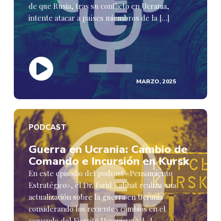
de que Rusia, tras su conflicto en Ucrania,
intente atacar a países miembros de la […]
MARZO, 2025
PODCAST
Guerra en Ucrania: Cambio de
Comando e Incursión en Kursk
En este episodio del podcast «Pensamiento
Estratégico», el Dr. Farid Kahhat realiza una
actualización sobre la guerra en Ucrania
considerando los recientes cambios en el
comando del Ejército Ucraniano y […]