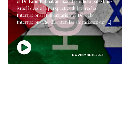
el Dr. Farid Kahhat analiza el conflicto palestino-
israelí desde la perspectiva del Derecho
Internacional Humanitario y el Derecho
Internacional. Se discuten las alegaciones de […]
NOVIEMBRE, 2023
PODCAST
El Crimen Organizado en el
Contexto de la Seguridad
Internacional PT.2
En esta edición de nuestro pódcast,
Pensamiento Estratégico, el Dr. Farid Kahhat,
analista principal del CEEEP, analiza la relación