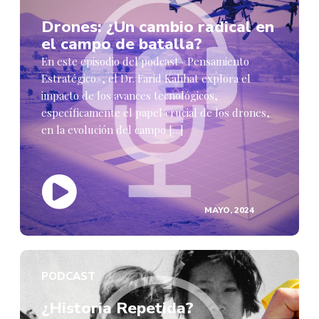
Drones: ¿Un cambio radical en
el campo de batalla?
En este episodio del podcast «Pensamiento
Estratégico», el Dr. Farid Kahhat explora el
impacto de los avances tecnológicos,
específicamente el papel crucial de los drones,
en la evolución del campo […]
MAYO, 2024
PODCAST
¿Historia Repetida?