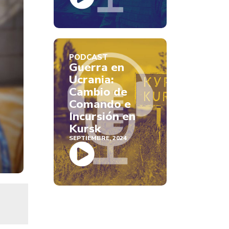
PODCAST
Guerra en
Ucrania:
Cambio de
Comando e
Incursión en
Kursk
SEPTIEMBRE, 2024