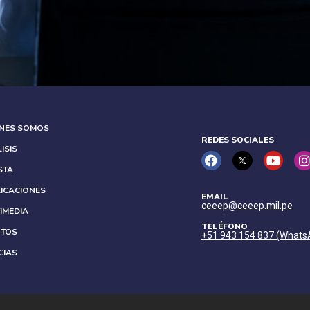
ÉNES SOMOS
REDES SOCIALES
ISIS
STA
ICACIONES
EMAIL
ceeep@ceeep.mil.pe
IMEDIA
TELÉFONO
NTOS
+51 943 154 837 (Whats
CIAS