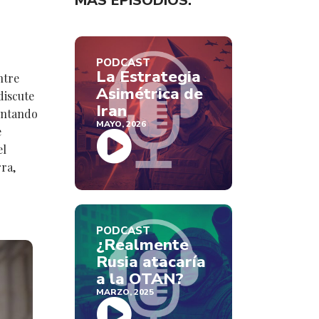
MÁS EPISODIOS:
PODCAST
La Estrategia
ntre
Asimétrica de
discute
Iran
mentando
MAYO, 2026
e
el
ra,
PODCAST
¿Realmente
Rusia atacaría
a la OTAN?
MARZO, 2025