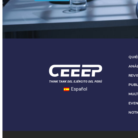
QUI
ANÁL
REVI
PUBL
Español
MULT
EVE
NOTI