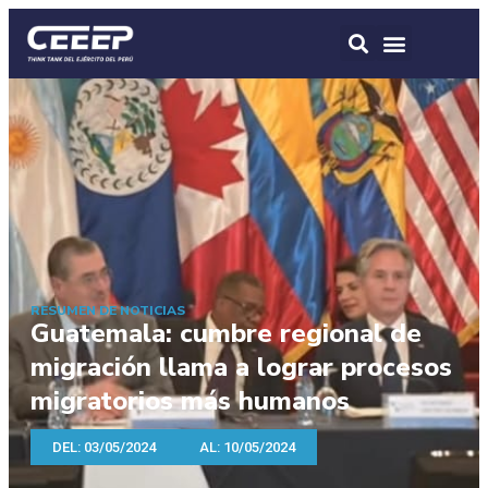
RESUMEN DE NOTICIAS
Guatemala: cumbre regional de
migración llama a lograr procesos
migratorios más humanos
DEL: 03/05/2024
AL: 10/05/2024