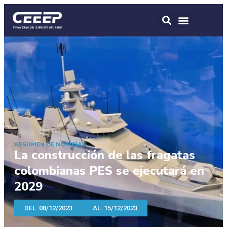
RESUMEN DE NOTICIAS
La construcción de las fragatas
colombianas PES se ejecutará en
2029
DEL: 08/12/2023
AL: 15/12/2023