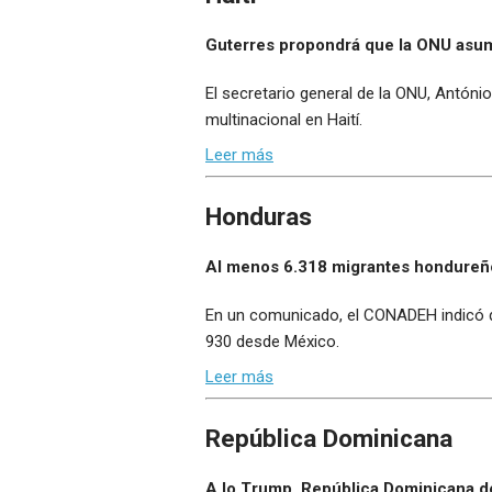
Guterres propondrá que la ONU asuma
El secretario general de la ONU, Antóni
multinacional en Haití.
Leer más
Honduras
Al menos 6.318 migrantes hondureño
En un comunicado, el CONADEH indicó qu
930 desde México.
Leer más
República Dominicana
A lo Trump, República Dominicana decl