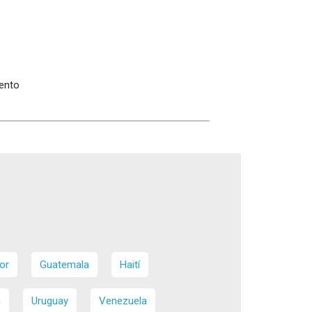
iento
or
Guatemala
Haití
a
Uruguay
Venezuela