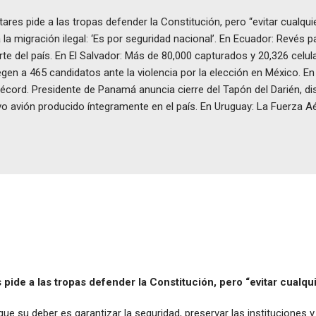
es pide a las tropas defender la Constitución, pero “evitar cualquier 
la migración ilegal: ‘Es por seguridad nacional’. En Ecuador: Revés
arte del país. En El Salvador: Más de 80,000 capturados y 20,326 ce
gen a 465 candidatos ante la violencia por la elección en México. En 
écord. Presidente de Panamá anuncia cierre del Tapón del Darién, di
vo avión producido íntegramente en el país. En Uruguay: La Fuerza A
ide a las tropas defender la Constitución, pero “evitar cualqui
que su deber es garantizar la seguridad, preservar las instituciones y 