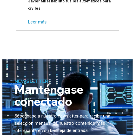
Javier Milei habilitó fusiles automáticos para
civiles
Leer más
NEWSLETTER
Manténgase
conectado
Suscríbase a nuestro newsletter para recibir una
selección mensual de nuestro contenido más
interesante en su bandeja de entrada.