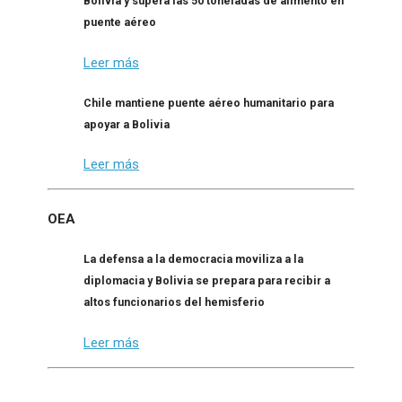
Bolivia y supera las 50 toneladas de alimento en
puente aéreo
Leer más
Chile mantiene puente aéreo humanitario para
apoyar a Bolivia
Leer más
OEA
La defensa a la democracia moviliza a la
diplomacia y Bolivia se prepara para recibir a
altos funcionarios del hemisferio
Leer más