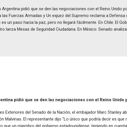
Argentina pidió que se den las negociaciones con el Reino Unido por
a las Fuerzas Armadas y Un exjuez del Supremo reclama a Defensa q
 es un paso hacia la paz, pero no llegará fácilmente. En Chile: El G
ro lanza Mesas de Seguridad Ciudadana. En México: Senado analizará
ntina pidió que se den las negociaciones con el Reino Unido p
es Exteriores del Senado de la Nación, el embajador Marc Stanley a
ión Malvinas. El representante dijo “Lo único que podría decir es que
ativo que un miembro del gobierno estadounidense, teniendo en cuent