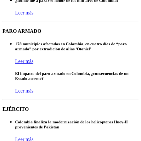
¿Dónde fue a parar el honor de los militares de Colombia?
Leer más
PARO ARMADO
178 municipios afectados en Colombia, en cuatro días de “paro
armado” por extradición de alias ‘Otoniel’
Leer más
El impacto del paro armado en Colombia, ¿consecuencias de un
Estado ausente?
Leer más
EJÉRCITO
Colombia finaliza la modernización de los helicópteros Huey-II
provenientes de Pakistán
Leer más