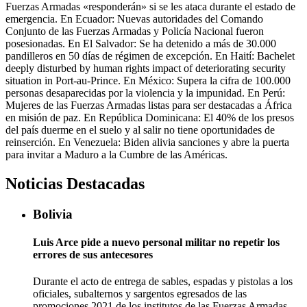
Fuerzas Armadas «responderán» si se les ataca durante el estado de
emergencia. En Ecuador: Nuevas autoridades del Comando
Conjunto de las Fuerzas Armadas y Policía Nacional fueron
posesionadas. En El Salvador: Se ha detenido a más de 30.000
pandilleros en 50 días de régimen de excepción. En Haití: Bachelet
deeply disturbed by human rights impact of deteriorating security
situation in Port-au-Prince. En México: Supera la cifra de 100.000
personas desaparecidas por la violencia y la impunidad. En Perú:
Mujeres de las Fuerzas Armadas listas para ser destacadas a África
en misión de paz. En República Dominicana: El 40% de los presos
del país duerme en el suelo y al salir no tiene oportunidades de
reinserción. En Venezuela: Biden alivia sanciones y abre la puerta
para invitar a Maduro a la Cumbre de las Américas.
Noticias Destacadas
Bolivia
Luis Arce pide a nuevo personal militar no repetir los
errores de sus antecesores
Durante el acto de entrega de sables, espadas y pistolas a los
oficiales, subalternos y sargentos egresados de las
promociones 2021 de los institutos de las Fuerzas Armadas