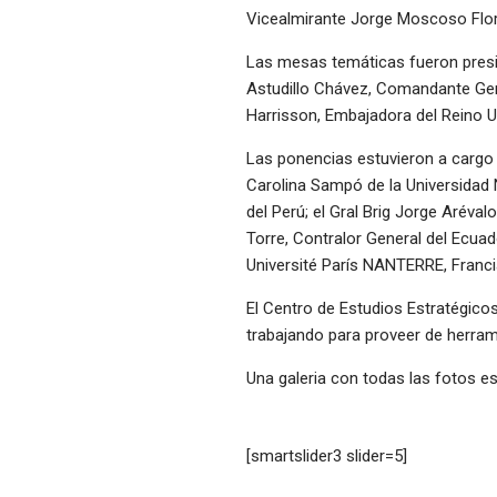
Vicealmirante Jorge Moscoso Flore
Las mesas temáticas fueron presid
Astudillo Chávez, Comandante Gen
Harrisson, Embajadora del Reino U
Las ponencias estuvieron a cargo 
Carolina Sampó de la Universidad N
del Perú; el Gral Brig Jorge Aréval
Torre, Contralor General del Ecuado
Université París NANTERRE, Franci
El Centro de Estudios Estratégicos
trabajando para proveer de herrami
Una galeria con todas las fotos e
[smartslider3 slider=5]