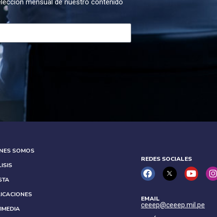
selección mensual de nuestro contenido
ÉNES SOMOS
REDES SOCIALES
ISIS
STA
ICACIONES
EMAIL
ceeep@ceeep.mil.pe
IMEDIA