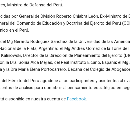
s, Ministro de Defensa del Perú.
idas por General de División Roberto Chiabra León, Ex-Ministro de De
eral del Comando de Educación y Doctrina del Ejército del Perú (CO
nido en el Perú.
del Mg Gerardo Rodríguez Sánchez de la Universidad de las Américas
acional de la Plata, Argentina; el Mg Andrés Gómez de la Torre de la
o Kalinowski, Director de la Dirección de Planeamiento del Ejército (DI
r; la Dra. Sonia Alda Mejías, del Real Instituto Elcano, España; el Mg 
a y la Dra María Elena Portocarrero, Decana del Colegio de Abogado
 del Ejército del Perú agradece a los participantes y asistentes al 
entas de análisis para contribuir al pensamiento estratégico en seg
stá disponible en nuestra cuenta de
Facebook
.