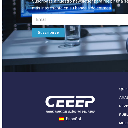
Suscríbase a nuestro newsletter para recibir una 
más interesante en su bandeja de entrada.
Suscribirse
QUI
ANÁL
REVI
PUBL
Español
MULT