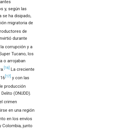
rantes
s y, según las
 se ha disipado,
ción migratoria de
productores de
virtió durante
 la corrupción y a
 Super Tucano, los
a o arrojaban
[16]
a.
La creciente
[17]
016
y con las
e producción
l Delito (ONUDD).
el crimen
irse en una región
to en los envíos
y Colombia, junto