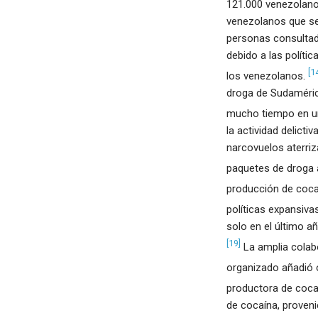
121.000 venezolanos
venezolanos que se 
personas consultada
debido a las polític
[1
los venezolanos.
droga de Sudaméric
mucho tiempo en un
la actividad delict
narcovuelos aterriz
paquetes de droga 
producción de coca
políticas expansiva
solo en el último a
[19]
La amplia colab
organizado añadió 
productora de coca
de cocaína, proveni