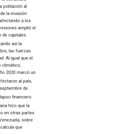
 población al
de la invasión
 afectando a los
resiones amplió el
 de capitales.
tando así la
dos, las fuerzas
. Al igual que el
 climático,
 año 2020 marcó un
ectaron al país,
n septiembre de
lapso financiero
ana hizo que la
o en otras partes
 Venezuela, sobre
calcula que