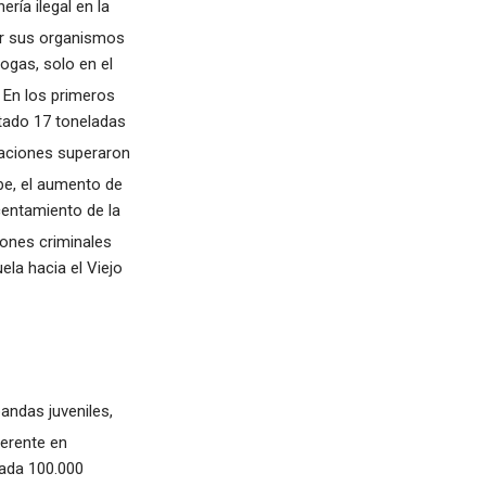
ría ilegal en la
lar sus organismos
ogas, solo en el
En los primeros
utado 17 toneladas
taciones superaron
be, el aumento de
centamiento de la
iones criminales
la hacia el Viejo
andas juveniles,
erente en
cada 100.000