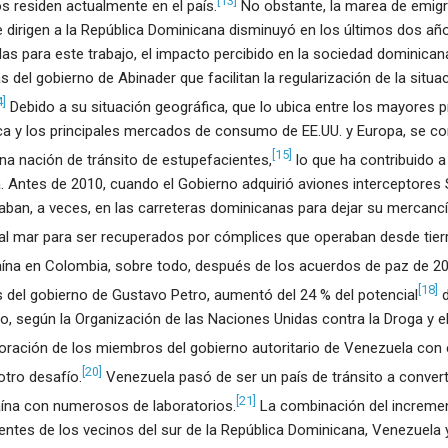
[13]
 residen actualmente en el país.
No obstante, la marea de emig
dirigen a la República Dominicana disminuyó en los últimos dos año
s para este trabajo, el impacto percibido en la sociedad dominicana
as del gobierno de Abinader que facilitan la regularización de la situa
4]
Debido a su situación geográfica, que lo ubica entre los mayores 
a y los principales mercados de consumo de EE.UU. y Europa, se con
[15]
a nación de tránsito de estupefacientes,
lo que ha contribuido a
iva. Antes de 2010, cuando el Gobierno adquirió aviones interceptores
aban, a veces, en las carreteras dominicanas para dejar su mercancí
al mar para ser recuperados por cómplices que operaban desde tierr
ína en Colombia, sobre todo, después de los acuerdos de paz de 2
[18]
s del gobierno de Gustavo Petro, aumentó del 24 % del potencial
d
ño, según la Organización de las Naciones Unidas contra la Droga y e
oración de los miembros del gobierno autoritario de Venezuela con 
[20]
otro desafío.
Venezuela pasó de ser un país de tránsito a convert
[21]
ína con numerosos de laboratorios.
La combinación del incremen
entes de los vecinos del sur de la República Dominicana, Venezuela 