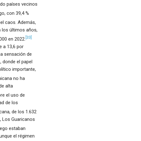
do países vecinos
go, con 39,4 %
y el caos. Además,
 los últimos años,
[33]
000 en 2022.
e a 13,6 por
una sensación de
, donde el papel
lítico importante,
nicana no ha
e alta
re el uso de
ad de los
cana, de los 1.632
a, Los Guaricanos
uego estaban
aunque el régimen