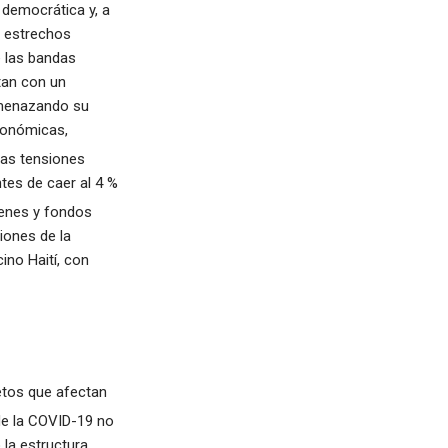
 democrática y, a
e estrechos
e las bandas
tan con un
amenazando su
económicas,
las tensiones
tes de caer al 4 %
ienes y fondos
ciones de la
ino Haití, con
etos que afectan
e la COVID-19 no
 la estructura