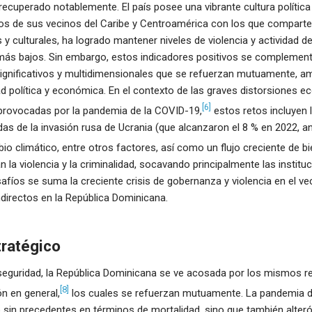
recuperado notablemente. El país posee una vibrante cultura política
os de sus vecinos del Caribe y Centroamérica con los que compart
s y culturales, ha logrado mantener niveles de violencia y actividad d
 más bajos. Sin embargo, estos indicadores positivos se complemen
significativos y multidimensionales que se refuerzan mutuamente, 
dad política y económica. En el contexto de las graves distorsiones 
[6]
s provocadas por la pandemia de la COVID-19,
estos retos incluyen 
s de la invasión rusa de Ucrania (que alcanzaron el 8 % en 2022, an
io climático, entre otros factores, así como un flujo creciente de b
an la violencia y la criminalidad, socavando principalmente las institu
afíos se suma la creciente crisis de gobernanza y violencia en el vec
ndirectos en la República Dominicana.
tratégico
 seguridad, la República Dominicana se ve acosada por los mismos r
[8]
ón en general,
los cuales se refuerzan mutuamente. La pandemia d
 sin precedentes en términos de mortalidad, sino que también alteró