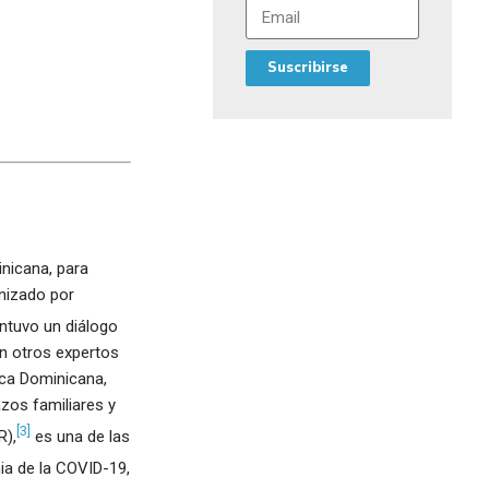
Suscribirse
inicana, para
anizado por
antuvo un diálogo
n otros expertos
ica Dominicana,
azos familiares y
[3]
R),
es una de las
ia de la COVID-19,