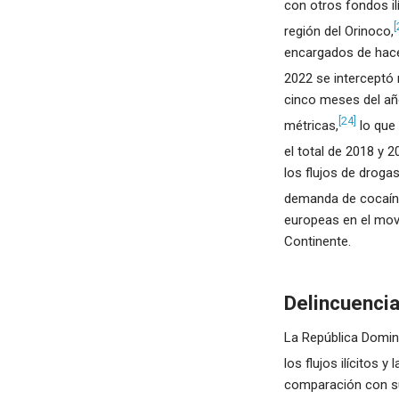
con otros fondos il
[
región del Orinoco,
encargados de hacer
2022 se interceptó 
cinco meses del año
[24]
métricas,
lo que 
el total de 2018 y 2
los flujos de droga
demanda de cocaín
europeas en el mov
Continente.
Delincuencia
La República Domini
los flujos ilícitos y
comparación con su