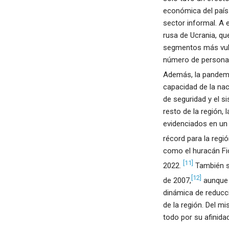
económica del país
sector informal. A 
rusa de Ucrania, qu
segmentos más vuln
número de personas 
Además, la pandemia
capacidad de la nac
de seguridad y el s
resto de la región,
evidenciados en un
récord para la regió
como el huracán Fio
[11]
2022.
También se
[12]
de 2007,
aunque l
dinámica de reducc
de la región. Del m
todo por su afinid