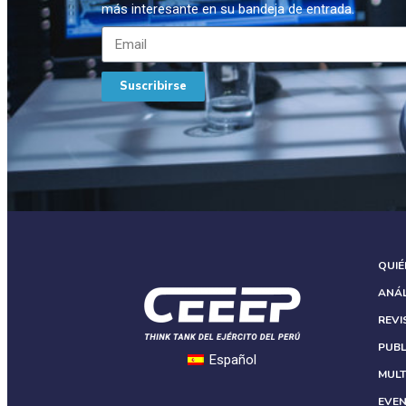
más interesante en su bandeja de entrada.
Suscribirse
QUI
ANÁL
REVI
PUBL
Español
MULT
EVE