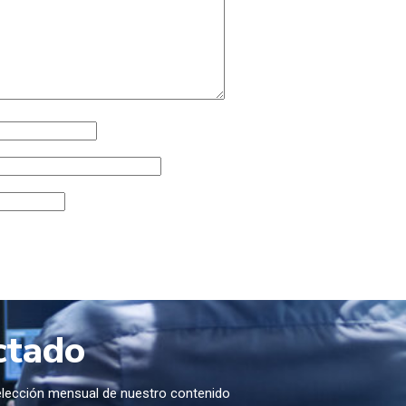
ctado
selección mensual de nuestro contenido