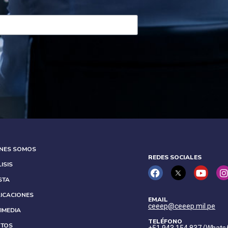
ÉNES SOMOS
REDES SOCIALES
ISIS
STA
ICACIONES
EMAIL
ceeep@ceeep.mil.pe
IMEDIA
TELÉFONO
NTOS
+51 943 154 837 (Whats