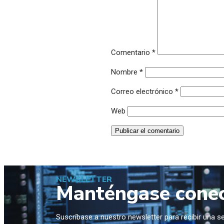
Comentario
*
Nombre
*
Correo electrónico
*
Web
NEWSLETTER
Manténgase cone
Suscríbase a nuestro newsletter para recibir una 