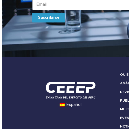
Suscribirse
QUI
ANÁL
REVI
PUBL
Español
MULT
EVE
NOTI