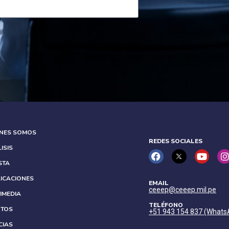
ÉNES SOMOS
REDES SOCIALES
ISIS
STA
ICACIONES
EMAIL
ceeep@ceeep.mil.pe
IMEDIA
TELÉFONO
NTOS
+51 943 154 837 (Whats
CIAS