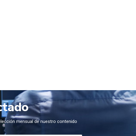
ctado
selección mensual de nuestro contenido