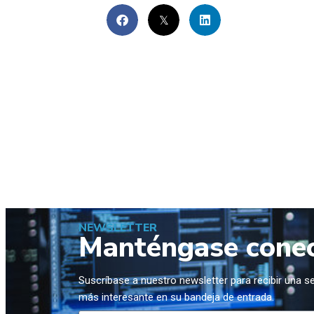
NEWSLETTER
Manténgase cone
Suscríbase a nuestro newsletter para recibir una 
más interesante en su bandeja de entrada.