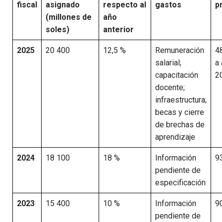
fiscal
asignado
respecto al
gastos
p
(millones de
año
soles)
anterior
2025
20 400
12,5 %
Remuneración
4
salarial;
a
capacitación
2
docente;
infraestructura;
becas y cierre
de brechas de
aprendizaje
2024
18 100
18 %
Información
9
pendiente de
especificación
2023
15 400
10 %
Información
9
pendiente de