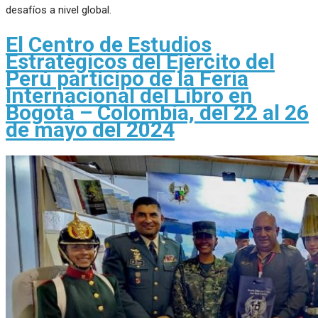
desafíos a nivel global.
El Centro de Estudios
Estratégicos del Ejército del
Perú participo de la Feria
Internacional del Libro en
Bogotá – Colombia, del 22 al 26
de mayo del 2024