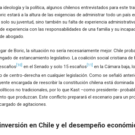
a ideología y la política, algunos chilenos entrevistados para este tr
ric estará a la altura de las exigencias de administrar todo un país 
solo su juventud, sino también su falta de experiencia administrativ
ta de experiencia con las responsabilidades de una familia y su incapa
 de abogado.
ugar de Boric, la situación no sería necesariamente mejor. Chile prob
ngado de estancamiento legislativo. La coalición social cristiana de
[10]
[11]
 escaños
en el Senado y solo 15 escaños
en la Cámara baja, lo
po de centro-derecha en cualquier legislación. Como se señaló ante
nte encargada de reescribir la constitución chilena está dominada 
políticos no tradicionales, por lo que Kast –como presidente- proba
to que produzcan. Este conflicto preparará el escenario para un p
 cargado de agitaciones.
 inversión en Chile y el desempeño económi