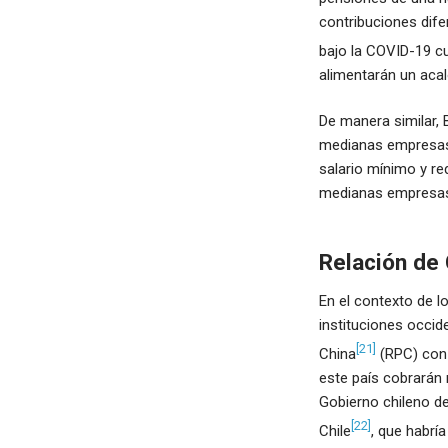
contribuciones dife
bajo la COVID-19 cu
alimentarán un acal
De manera similar,
medianas empresas 
salario mínimo y re
medianas empresa
Relación de 
En el contexto de l
instituciones occide
[21]
China
(RPC) con 
este país cobrarán 
Gobierno chileno de
[22]
Chile
, que habrí