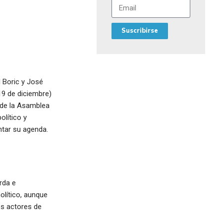
Suscribirse
l Boric y José
19 de diciembre)
e de la Asamblea
olítico y
ntar su agenda.
rda e
lítico, aunque
os actores de