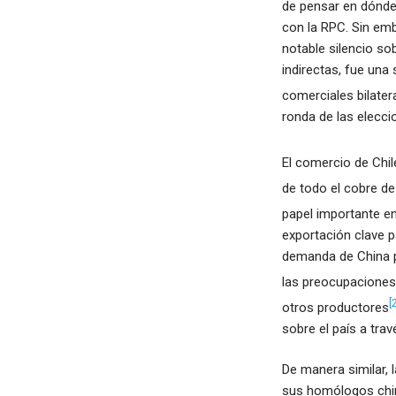
de pensar en dónde 
con la RPC. Sin em
notable silencio so
indirectas, fue un
comerciales bilatera
ronda de las elecci
El comercio de Chil
de todo el cobre de
papel importante en
exportación clave pa
demanda de China po
las preocupaciones 
[
otros productores
sobre el país a tra
De manera similar, 
sus homólogos chino