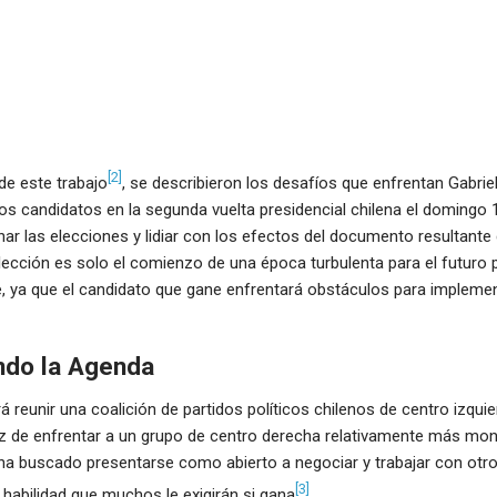
[2]
de este trabajo
, se describieron los desafíos que enfrentan Gabrie
os candidatos en la segunda vuelta presidencial chilena el domingo 
nar las elecciones y lidiar con los efectos del documento resultant
lección es solo el comienzo de una época turbulenta para el futuro p
, ya que el candidato que gane enfrentará obstáculos para impleme
do la Agenda
á reunir una coalición de partidos políticos chilenos de centro izquie
z de enfrentar a un grupo de centro derecha relativamente más mono
ha buscado presentarse como abierto a negociar y trabajar con otr
[3]
, habilidad que muchos le exigirán si gana
.