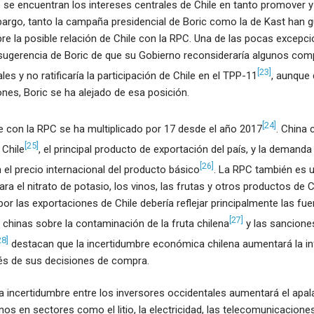
se encuentran los intereses centrales de Chile en tanto promover y l
bargo, tanto la campaña presidencial de Boric como la de Kast han 
bre la posible relación de Chile con la RPC. Una de las pocas excepc
a sugerencia de Boric de que su Gobierno reconsideraría algunos co
[23]
les y no ratificaría la participación de Chile en el TPP-11
, aunque 
ones, Boric se ha alejado de esa posición.
[24]
e con la RPC se ha multiplicado por 17 desde el año 2017
. China 
[25]
 Chile
, el principal producto de exportación del país, y la demanda
[26]
 el precio internacional del producto básico
. La RPC también es 
ra el nitrato de potasio, los vinos, las frutas y otros productos de C
r las exportaciones de Chile debería reflejar principalmente las fu
[27]
chinas sobre la contaminación de la fruta chilena
y las sancione
28]
destacan que la incertidumbre económica chilena aumentará la in
vés de sus decisiones de compra.
la incertidumbre entre los inversores occidentales aumentará el apa
s en sectores como el litio, la electricidad, las telecomunicacione