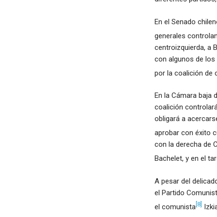
En el Senado chilen
generales controla
centroizquierda, a B
con algunos de los
por la coalición d
En la Cámara baja d
coalición controlar
obligará a acercar
aprobar con éxito c
con la derecha de Ch
Bachelet, y en el ta
A pesar del delicad
el Partido Comunist
[8]
el comunista
Izki