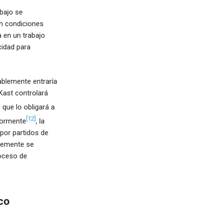
abajo se
en condiciones
a en un trabajo
cidad para
ablemente entraría
 Kast controlará
 que lo obligará a
[12]
riormente
, la
por partidos de
blemente se
roceso de
co