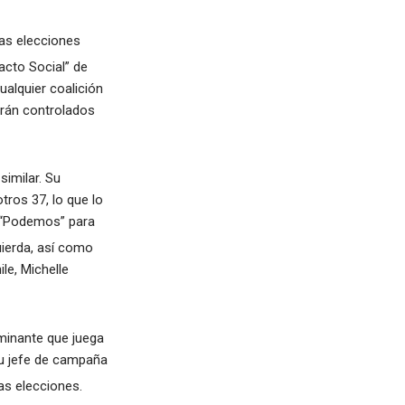
las elecciones
acto Social” de
cualquier coalición
erán controlados
imilar. Su
tros 37, lo que lo
n “Podemos” para
quierda, así como
le, Michelle
ominante que juega
 su jefe de campaña
as elecciones.