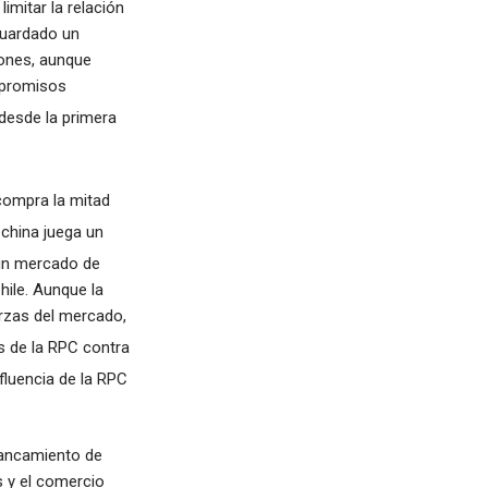
imitar la relación
guardado un
iones, aunque
mpromisos
desde la primera
compra la mitad
 china juega un
un mercado de
hile. Aunque la
erzas del mercado,
s de la RPC contra
fluencia de la RPC
lancamiento de
s y el comercio