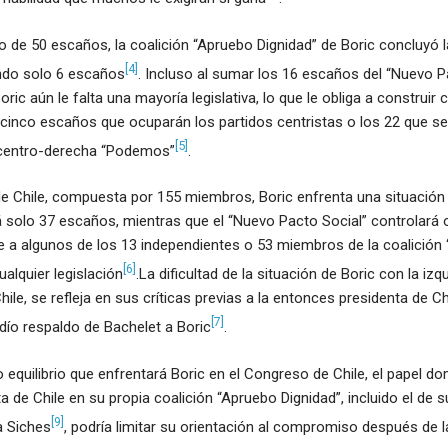
o de 50 escaños, la coalición “Apruebo Dignidad” de Boric concluyó 
[4]
ndo solo 6 escaños
. Incluso al sumar los 16 escaños del “Nuevo P
oric aún le falta una mayoría legislativa, lo que le obliga a construir 
 cinco escaños que ocuparán los partidos centristas o los 22 que s
[5]
e centro-derecha “Podemos”
.
e Chile, compuesta por 155 miembros, Boric enfrenta una situación s
á solo 37 escaños, mientras que el “Nuevo Pacto Social” controlará o
se a algunos de los 13 independientes o 53 miembros de la coalició
[6]
ualquier legislación
.La dificultad de la situación de Boric con la iz
ile, se refleja en sus críticas previas a la entonces presidenta de Chi
[7]
rdío respaldo de Bachelet a Boric
.
o equilibrio que enfrentará Boric en el Congreso de Chile, el papel d
a de Chile en su propia coalición “Apruebo Dignidad”, incluido el de
[9]
a Siches
, podría limitar su orientación al compromiso después de l