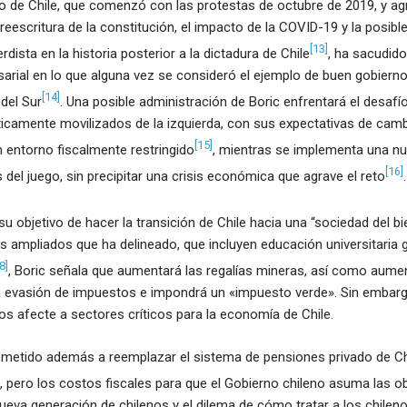
to de Chile, que comenzó con las protestas de octubre de 2019, y ag
reescritura de la constitución, el impacto de la COVID-19 y la posible 
[13]
dista en la historia posterior a la dictadura de Chile
, ha sacudid
arial en lo que alguna vez se consideró el ejemplo de buen gobierno 
[14]
 del Sur
. Una posible administración de Boric enfrentará el desafí
íticamente movilizados de la izquierda, con sus expectativas de ca
[15]
n entorno fiscalmente restringido
, mientras se implementa una nu
[16]
s del juego, sin precipitar una crisis económica que agrave el reto
.
u objetivo de hacer la transición de Chile hacia una “sociedad del bi
 ampliados que ha delineado, que incluyen educación universitaria g
8]
, Boric señala que aumentará las regalías mineras, así como aume
a evasión de impuestos e impondrá un «impuesto verde». Sin embarg
os afecte a sectores críticos para la economía de Chile.
metido además a reemplazar el sistema de pensiones privado de Ch
, pero los costos fiscales para que el Gobierno chileno asuma las o
eva generación de chilenos y el dilema de cómo tratar a los chileno