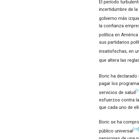
El período turbulen
incertidumbre de la 
gobierno más izquier
la confianza empres
política en América
sus partidarios pol
insatisfechas, en u
que altera las regla
Boric ha declarado s
pagar los programas
[1
servicios de salud
esfuerzos contra l
que cada uno de ell
Boric se ha compro
[19]
público universal
pensiones de una nu