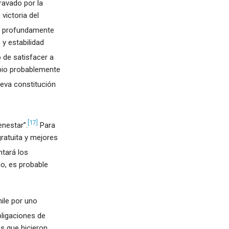
ravado por la
victoria del
o profundamente
y estabilidad
o de satisfacer a
mbio probablemente
eva constitución
[17]
enestar”.
Para
ratuita y mejores
ntará los
o, es probable
ile por uno
bligaciones de
s que hicieron