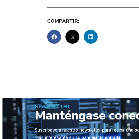
COMPARTIR:
NEWSLETTER
Manténgase cone
Suscríbase a nuestro newsletter para recibir una 
más interesante en su bandeja de entrada.