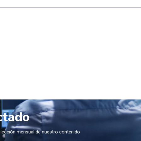
ctado
selección mensual de nuestro contenido