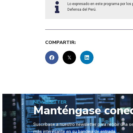
Lo expresado en este programa por los pa
Defensa del Perú.
COMPARTIR:
NEWSLETTER
Manténgase cone
Suscríbase a nuestro newsletter para recibir una 
más interesante en su bandeja de entrada.