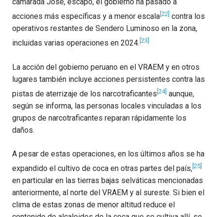
camarada José, escapó, el gobierno ha pasado a
[22]
acciones más específicas y a menor escala
contra los
operativos restantes de Sendero Luminoso en la zona,
[23]
incluidas varias operaciones en 2024.
La acción del gobierno peruano en el VRAEM y en otros
lugares también incluye acciones persistentes contra las
[24]
pistas de aterrizaje de los narcotraficantes
aunque,
según se informa, las personas locales vinculadas a los
grupos de narcotraficantes reparan rápidamente los
daños.
A pesar de estas operaciones, en los últimos años se ha
[25]
expandido el cultivo de coca en otras partes del país,
en particular en las tierras bajas selváticas mencionadas
anteriormente, al norte del VRAEM y al sureste. Si bien el
clima de estas zonas de menor altitud reduce el
contenido de alcaloides de la coca que se cultiva allí, se