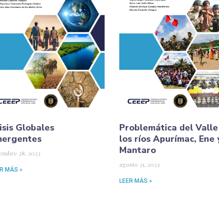
isis Globales
Problemática del Valle
mergentes
los ríos Apurímac, Ene 
Mantaro
iembre 28, 2023
agosto 31, 2023
R MÁS »
LEER MÁS »