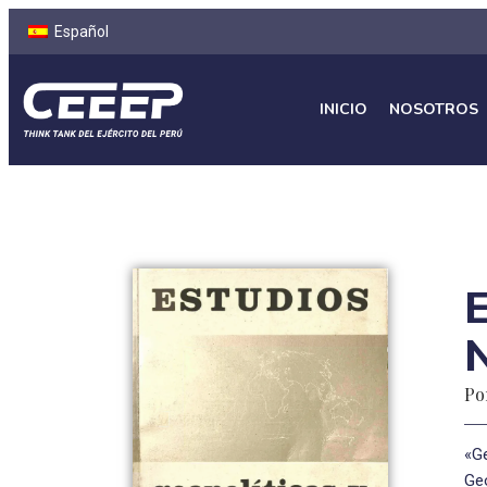
Español
INICIO
NOSOTROS
E
Po
«Ge
Geo