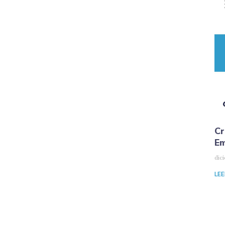
Cr
E
dic
LEE