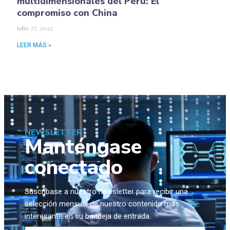
multidimensionales del Perú: El
compromiso con China
julio 27, 2022
LEER MÁS »
NEWSLETTER
Manténgase
conectado
Suscríbase a nuestro newsletter para recibir una
selección mensual de nuestro contenido más
interesante en su bandeja de entrada.