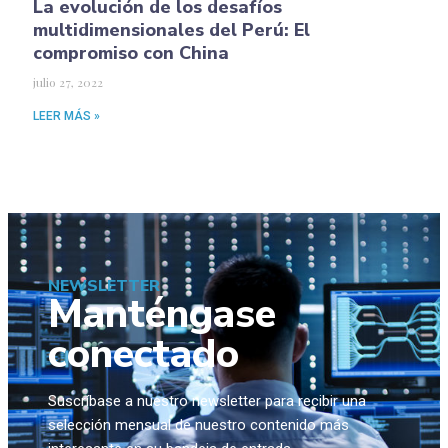
La evolución de los desafíos
multidimensionales del Perú: El
compromiso con China
julio 27, 2022
LEER MÁS »
NEWSLETTER
Manténgase
conectado
Suscríbase a nuestro newsletter para recibir una
selección mensual de nuestro contenido más