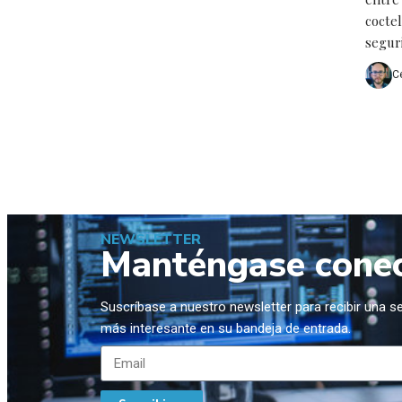
cocte
seguri
C
NEWSLETTER
Manténgase cone
Suscríbase a nuestro newsletter para recibir una 
más interesante en su bandeja de entrada.