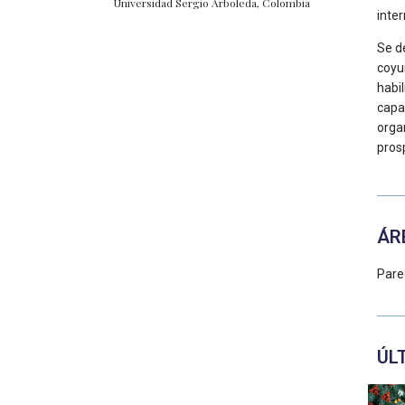
Universidad Sergio Arboleda, Colombia
inte
Se d
coyu
habi
capa
orga
pros
ÁR
Pare
ÚL