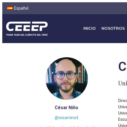
Español
INICIO
NOSOTROS
C
Uni
Direc
Univ
César Niño
Univ
@cesarnino4
Escu
Univ