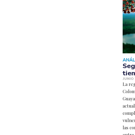
ANÁL
Seg
tie
JUNIO 
La re
Colomb
Guaya
actua
compl
vulner
las c
entre 