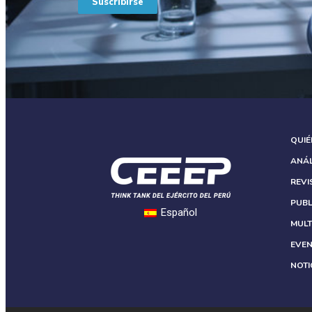
Suscribirse
QUI
ANÁL
REVI
PUBL
Español
MULT
EVE
NOTI