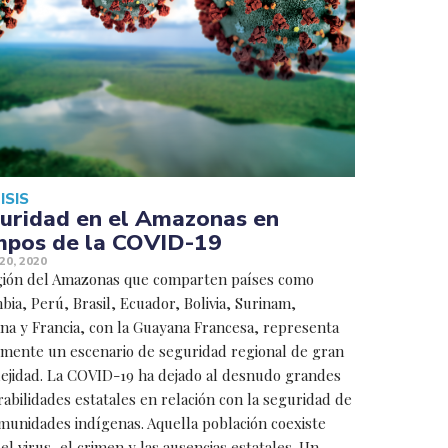
ISIS
uridad en el Amazonas en
mpos de la COVID-19
20, 2020
gión del Amazonas que comparten países como
ia, Perú, Brasil, Ecuador, Bolivia, Surinam,
na y Francia, con la Guayana Francesa, representa
lmente un escenario de seguridad regional de gran
ejidad. La COVID-19 ha dejado al desnudo grandes
abilidades estatales en relación con la seguridad de
omunidades indígenas. Aquella población coexiste
el virus, el crimen y las ausencias estatales. Un