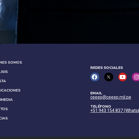
ÉNES SOMOS
REDES SOCIALES
ISIS
STA
ICACIONES
EMAIL
ceeep@ceeep.mil.pe
IMEDIA
TELÉFONO
NTOS
+51 943 154 837 (Whats
CIAS