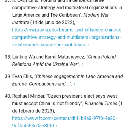
R. Evan Ellis, “Forums and influence: Chinese
competitive strategy and multilateral organizations in
Latin America and The Caribbean”,
Modern War
Institute
(14 de junio de 2022),
https://mwi.usma.edu/forums-and-influence-chinese-
competitive-strategy-and-multilateral-organizations-
in-latin-america-and-the-caribbean/
↑
Lunting Wu and Kamil Matusiewicz,
“China-Poland
Relations Amid the Ukraine War”
.
↑
Evan Ellis,
“Chinese engagement in Latin America and
Europe: Comparisons and …”
.
↑
Raphael Minder, “Czech president-elect says west
must accept China is ‘not friendly”,
Financial Times
(1
de febrero de 2023),
https://www.ft.com/content/df41b4a8-97f0-4e20-
9ef4-4a53c0ab8f30
↑