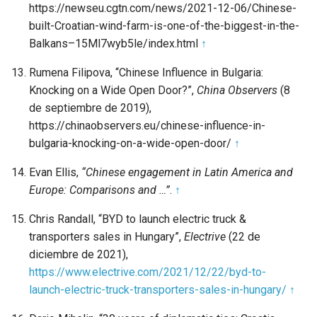
https://newseu.cgtn.com/news/2021-12-06/Chinese-
built-Croatian-wind-farm-is-one-of-the-biggest-in-the-
Balkans–15Ml7wyb5le/index.html
↑
Rumena Filipova, “Chinese Influence in Bulgaria:
Knocking on a Wide Open Door?”,
China Observers
(8
de septiembre de 2019),
https://chinaobservers.eu/chinese-influence-in-
bulgaria-knocking-on-a-wide-open-door/
↑
Evan Ellis,
“Chinese engagement in Latin America and
Europe: Comparisons and …”
.
↑
Chris Randall, “BYD to launch electric truck &
transporters sales in Hungary”,
Electrive
(22 de
diciembre de 2021),
https://www.electrive.com/2021/12/22/byd-to-
launch-electric-truck-transporters-sales-in-hungary/
↑