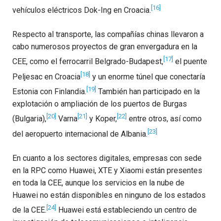
[16]
vehículos eléctricos Dok-Ing en Croacia.
Respecto al transporte, las compañías chinas llevaron a
cabo numerosos proyectos de gran envergadura en la
[17]
CEE, como el ferrocarril Belgrado-Budapest,
el puente
[18]
Peljesac en Croacia
y un enorme túnel que conectaría
[19]
Estonia con Finlandia.
También han participado en la
explotación o ampliación de los puertos de Burgas
[20]
[21]
[22]
(Bulgaria),
Varna
y Koper,
entre otros, así como
[23]
del aeropuerto internacional de Albania.
En cuanto a los sectores digitales, empresas con sede
en la RPC como Huawei, XTE y Xiaomi están presentes
en toda la CEE, aunque los servicios en la nube de
Huawei no están disponibles en ninguno de los estados
[24]
de la CEE.
Huawei está estableciendo un centro de