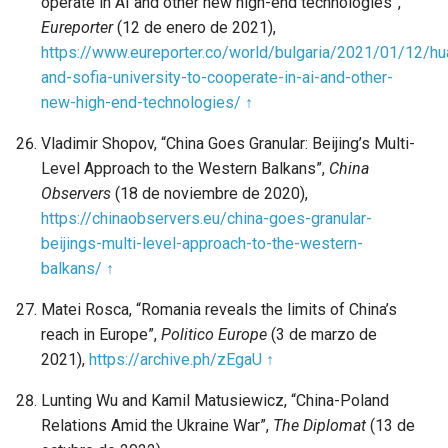
operate in AI and other new high-end technologies”,
Eureporter
(12 de enero de 2021),
https://www.eureporter.co/world/bulgaria/2021/01/12/hu
and-sofia-university-to-cooperate-in-ai-and-other-
new-high-end-technologies/
↑
Vladimir Shopov, “China Goes Granular: Beijing’s Multi-
Level Approach to the Western Balkans”,
China
Observers
(18 de noviembre de 2020),
https://chinaobservers.eu/china-goes-granular-
beijings-multi-level-approach-to-the-western-
balkans/
↑
Matei Rosca, “Romania reveals the limits of China’s
reach in Europe”,
Politico Europe
(3 de marzo de
2021),
https://archive.ph/zEgaU
↑
Lunting Wu and Kamil Matusiewicz, “China-Poland
Relations Amid the Ukraine War”,
The Diplomat
(13 de