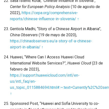
Saša Istenič Kotar, “Chinese Influence in Slovenia”,
Center for European Policy Analysis
(10 de agosto de
2022),
https://cepa.org/comprehensive-
reports/chinese-influence-in-slovenia/
↑
Gentiola Madhi, “Story of a Chinese Airport in Albania”,
China Observers
(19 de mayo de 2020),
https://chinaobservers.eu/a-story-of-a-chinese-
airport-in-albania/
↑
Huawei, “Where Can I Access Huawei Cloud
International Website Services?”,
Huawei Cloud
(23 de
febrero de 2023),
https://support.huaweicloud.com/intl/en-
us/intl_faq/en-
us_topic_0115884694.html#:~:text=Currently%2C%2
↑
Sponsored Post, “Huawei and Sofia University to co-