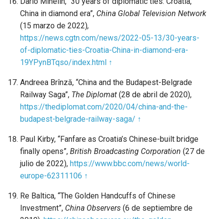
Dario Mihelin, “30 years of diplomatic ties: Croatia,
China in diamond era”,
China Global Television Network
(15 marzo de 2022)
,
https://news.cgtn.com/news/2022-05-13/30-years-
of-diplomatic-ties-Croatia-China-in-diamond-era-
19YPynBTqso/index.html
↑
Andreea Brînză, “China and the Budapest-Belgrade
Railway Saga”,
The Diplomat
(28 de abril de 2020),
https://thediplomat.com/2020/04/china-and-the-
budapest-belgrade-railway-saga/
↑
Paul Kirby, “Fanfare as Croatia’s Chinese-built bridge
finally opens”,
British Broadcasting Corporation
(27 de
julio de 2022),
https://www.bbc.com/news/world-
europe-62311106
↑
Re Baltica, “The Golden Handcuffs of Chinese
Investment”,
China Observers
(6 de septiembre de