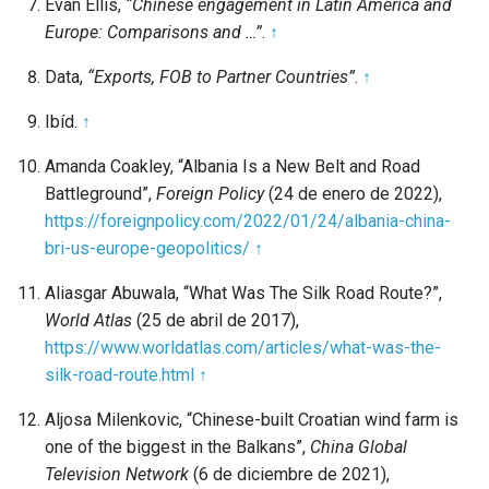
Evan Ellis,
“Chinese engagement in Latin America and
Europe: Comparisons and …”
.
↑
Data,
“Exports, FOB to Partner Countries”
.
↑
Ibíd.
↑
Amanda Coakley, “Albania Is a New Belt and Road
Battleground”,
Foreign Policy
(24 de enero de 2022),
https://foreignpolicy.com/2022/01/24/albania-china-
bri-us-europe-geopolitics/
↑
Aliasgar Abuwala, “What Was The Silk Road Route?”,
World Atlas
(25 de abril de 2017),
https://www.worldatlas.com/articles/what-was-the-
silk-road-route.html
↑
Aljosa Milenkovic, “Chinese-built Croatian wind farm is
one of the biggest in the Balkans”,
China Global
Television Network
(6 de diciembre de 2021),