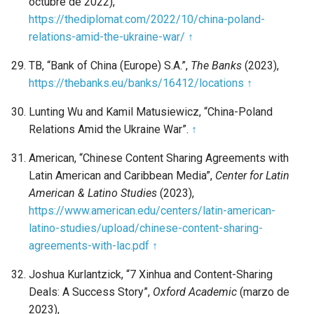
octubre de 2022),
https://thediplomat.com/2022/10/china-poland-
relations-amid-the-ukraine-war/
↑
TB, “Bank of China (Europe) S.A.”,
The Banks
(2023),
https://thebanks.eu/banks/16412/locations
↑
Lunting Wu and Kamil Matusiewicz, “China-Poland
Relations Amid the Ukraine War”.
↑
American, “Chinese Content Sharing Agreements with
Latin American and Caribbean Media”,
Center for Latin
American & Latino Studies
(2023),
https://www.american.edu/centers/latin-american-
latino-studies/upload/chinese-content-sharing-
agreements-with-lac.pdf
↑
Joshua Kurlantzick, “7 Xinhua and Content-Sharing
Deals: A Success Story”,
Oxford Academic
(marzo de
2023),