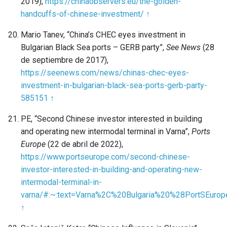
2019),
https://chinaobservers.eu/the-golden-
handcuffs-of-chinese-investment/
↑
Mario Tanev, “China’s CHEC eyes investment in
Bulgarian Black Sea ports – GERB party”,
See News
(28
de septiembre de 2017),
https://seenews.com/news/chinas-chec-eyes-
investment-in-bulgarian-black-sea-ports-gerb-party-
585151
↑
PE, “Second Chinese investor interested in building
and operating new intermodal terminal in Varna”,
Ports
Europe
(22 de abril de 2022),
https://www.portseurope.com/second-chinese-
investor-interested-in-building-and-operating-new-
intermodal-terminal-in-
varna/#:~:text=Varna%2C%20Bulgaria%20%28PortSEur
↑