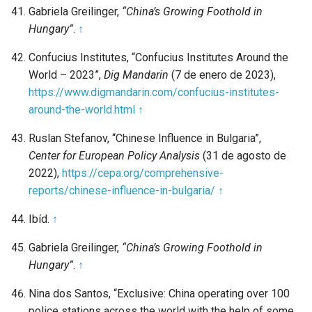
Gabriela Greilinger,
“China’s Growing Foothold in
Hungary”
.
↑
Confucius Institutes, “Confucius Institutes Around the
World – 2023”,
Dig Mandarin
(7 de enero de 2023),
https://www.digmandarin.com/confucius-institutes-
around-the-world.html
↑
Ruslan Stefanov, “Chinese Influence in Bulgaria”,
Center for European Policy Analysis
(31 de agosto de
2022),
https://cepa.org/comprehensive-
reports/chinese-influence-in-bulgaria/
↑
Ibíd.
↑
Gabriela Greilinger,
“China’s Growing Foothold in
Hungary”
.
↑
Nina dos Santos, “Exclusive: China operating over 100
police stations across the world with the help of some