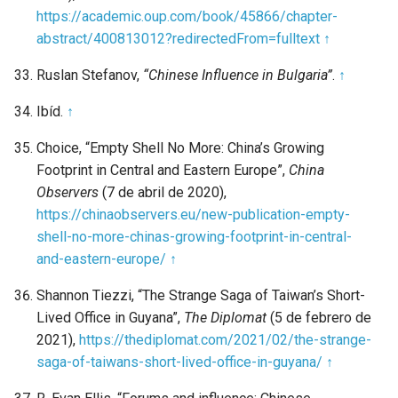
https://academic.oup.com/book/45866/chapter-
abstract/400813012?redirectedFrom=fulltext
↑
Ruslan Stefanov,
“Chinese Influence in Bulgaria”
.
↑
Ibíd.
↑
Choice, “Empty Shell No More: China’s Growing
Footprint in Central and Eastern Europe”,
China
Observers
(7 de abril de 2020),
https://chinaobservers.eu/new-publication-empty-
shell-no-more-chinas-growing-footprint-in-central-
and-eastern-europe/
↑
Shannon Tiezzi, “The Strange Saga of Taiwan’s Short-
Lived Office in Guyana”,
The Diplomat
(5 de febrero de
2021),
https://thediplomat.com/2021/02/the-strange-
saga-of-taiwans-short-lived-office-in-guyana/
↑